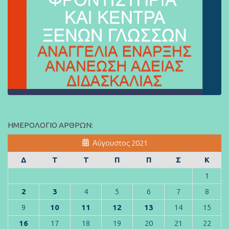
ΗΜΕΡΟΛΌΓΙΟ ΆΡΘΡΩΝ:
Αύγουστος 2021
Δ
Τ
Τ
Π
Π
Σ
Κ
1
2
3
4
5
6
7
8
9
10
11
12
13
14
15
16
17
18
19
20
21
22