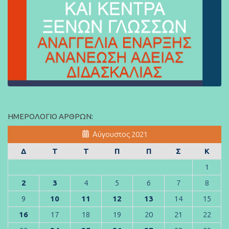
ΗΜΕΡΟΛΌΓΙΟ ΆΡΘΡΩΝ:
Αύγουστος 2021
Δ
Τ
Τ
Π
Π
Σ
Κ
1
2
3
4
5
6
7
8
9
10
11
12
13
14
15
16
17
18
19
20
21
22