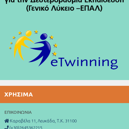
ΧΡΉΣΙΜΑ
ΕΠΙΚΟΙΝΩΝΊΑ
Καραβέλα 11, Λευκάδα, Τ.Κ. 31100
(+30)2645362215