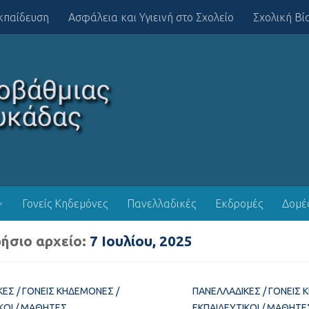
κπαίδευση
Ασφάλεια και Υγιεινή στο Σχολείο
Σχολική Βί
Γονείς Κηδεμόνες
Πανελλαδικές
Εκδρομές
Δομέ
ήσιο αρχείο:
7 Ιουλίου, 2025
ΚΈΣ
/
ΓΟΝΕΊΣ ΚΗΔΕΜΌΝΕΣ
/
ΠΑΝΕΛΛΑΔΙΚΈΣ
/
ΓΟΝΕΊΣ 
ΚΟΊ
/
ΜΑΘΗΤΈΣ
ΕΚΠΑΙΔΕΥΤΙΚΟΊ
/
ΜΑΘΗΤΈ