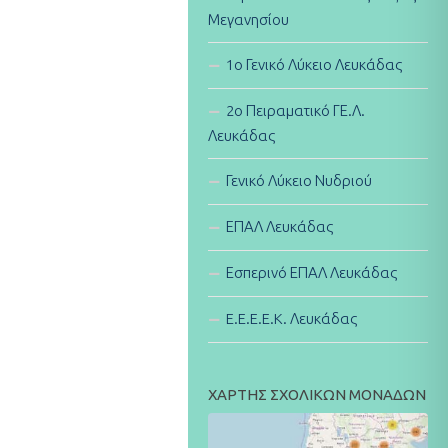
Μεγανησίου
1ο Γενικό Λύκειο Λευκάδας
2ο Πειραματικό ΓΕ.Λ.
Λευκάδας
Γενικό Λύκειο Νυδριού
ΕΠΑΛ Λευκάδας
Εσπερινό ΕΠΑΛ Λευκάδας
E.E.E.E.K. Λευκάδας
ΧΑΡΤΗΣ ΣΧΟΛΙΚΩΝ ΜΟΝΑΔΩΝ