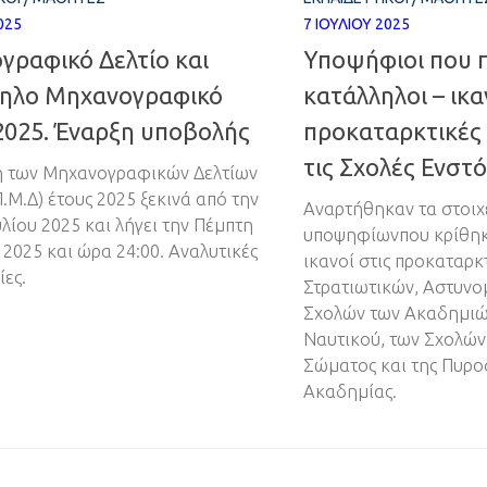
025
7 ΙΟΥΛΊΟΥ 2025
γραφικό Δελτίο και
Υποψήφιοι που 
ηλο Μηχανογραφικό
κατάλληλοι – ικα
2025. Έναρξη υποβολής
προκαταρκτικές 
τις Σχολές Ενστ
ή των Μηχανογραφικών Δελτίων
Π.Μ.Δ) έτους 2025 ξεκινά από την
Αναρτήθηκαν τα στοιχ
υλίου 2025 και λήγει την Πέμπτη
υποψηφίωνπου κρίθηκ
 2025 και ώρα 24:00. Αναλυτικές
ικανοί στις προκαταρκ
ες.
Στρατιωτικών, Αστυνο
Σχολών των Ακαδημιώ
Ναυτικού, των Σχολών
Σώματος και της Πυρο
Ακαδημίας.