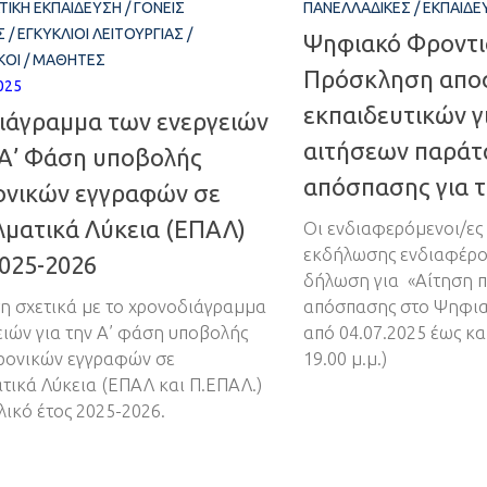
ΤΙΚΉ ΕΚΠΑΊΔΕΥΣΗ
/
ΓΟΝΕΊΣ
ΠΑΝΕΛΛΑΔΙΚΈΣ
/
ΕΚΠΑΙΔΕ
Σ
/
ΕΓΚΎΚΛΙΟΙ ΛΕΙΤΟΥΡΓΊΑΣ
/
Ψηφιακό Φροντι
ΚΟΊ
/
ΜΑΘΗΤΈΣ
Πρόσκληση απο
025
εκπαιδευτικών γ
ιάγραμμα των ενεργειών
αιτήσεων παράτ
 Α’ Φάση υποβολής
απόσπασης για τ
ονικών εγγραφών σε
λματικά Λύκεια (ΕΠΑΛ)
Οι ενδιαφερόμενοι/ες
εκδήλωσης ενδιαφέρο
2025-2026
δήλωση για «Αίτηση 
 σχετικά με το χρονοδιάγραμμα
απόσπασης στο Ψηφια
ειών για την Α’ φάση υποβολής
από 04.07.2025 έως κα
ρονικών εγγραφών σε
19.00 μ.μ.)
τικά Λύκεια (ΕΠΑΛ και Π.ΕΠΑΛ.)
λικό έτος 2025-2026.