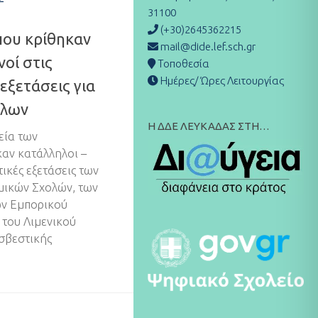
31100
(+30)2645362215
που κρίθηκαν
mail@dide.lef.sch.gr
νοί στις
Τοποθεσία
Ημέρες/ Ώρες Λειτουργίας
εξετάσεις για
όλων
Η ΔΔΕ ΛΕΥΚΑΔΑΣ ΣΤΗ…
εία των
αν κατάλληλοι –
τικές εξετάσεις των
μικών Σχολών, των
ν Εμπορικού
 του Λιμενικού
σβεστικής