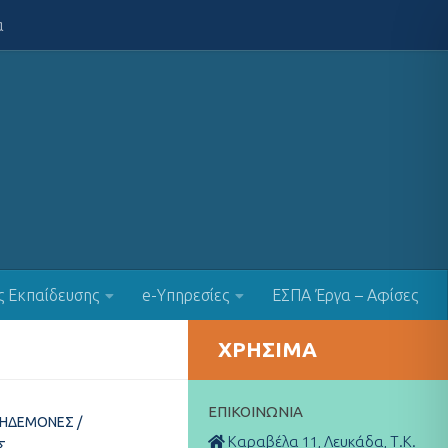
α
ς Εκπαίδευσης
e-Υπηρεσίες
ΕΣΠΑ Έργα – Αφίσες
ΧΡΉΣΙΜΑ
ΕΠΙΚΟΙΝΩΝΊΑ
ΚΗΔΕΜΌΝΕΣ
/
Καραβέλα 11, Λευκάδα, Τ.Κ.
Σ