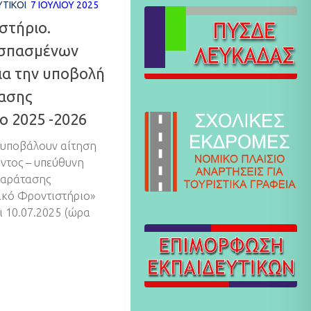
ΥΤΙΚΟΊ
7 ΙΟΥΛΊΟΥ 2025
στήριο.
σπασμένων
ια την υποβολή
ασης
ο 2025 -2026
 υποβάλουν αίτηση
ντος – υπεύθυνη
παράτασης
κό Φροντιστήριο»
ι 10.07.2025 (ώρα