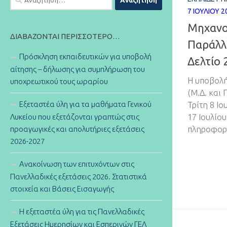
για:
7 ΙΟΥΛΊΟΥ 2
Μηχανο
ΔΙΑΒΆΖΟΝΤΑΙ ΠΕΡΙΣΣΌΤΕΡΟ…
Παράλλ
Πρόσκληση εκπαιδευτικών για υποβολή
Δελτίο 
αίτησης – δήλωσης για συμπλήρωση του
Η υποβολ
υποχρεωτικού τους ωραρίου
(Μ.Δ. και 
Εξεταστέα ύλη για τα μαθήματα Γενικού
Τρίτη 8 Ιο
Λυκείου που εξετάζονται γραπτώς στις
17 Ιουλίου
προαγωγικές και απολυτήριες εξετάσεις
πληροφορί
2026-2027
Ανακοίνωση των επιτυχόντων στις
Πανελλαδικές εξετάσεις 2026. Στατιστικά
στοιχεία και Βάσεις Εισαγωγής
Η εξεταστέα ύλη για τις Πανελλαδικές
Εξετάσεις Ημερησίων και Εσπερινών ΓΕΛ