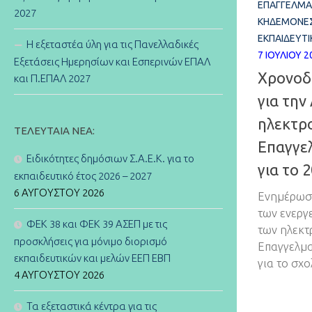
ΕΠΑΓΓΕΛΜΑ
2027
ΚΗΔΕΜΌΝΕ
ΕΚΠΑΙΔΕΥΤΙ
Η εξεταστέα ύλη για τις Πανελλαδικές
7 ΙΟΥΛΊΟΥ 2
Εξετάσεις Ημερησίων και Εσπερινών ΕΠΑΛ
Χρονοδ
και Π.ΕΠΑΛ 2027
για την
ηλεκτρ
ΤΕΛΕΥΤΑΊΑ ΝΈΑ:
Επαγγε
Ειδικότητες δημόσιων Σ.Α.Ε.Κ. για το
για το 
εκπαιδευτικό έτος 2026 – 2027
6 ΑΥΓΟΎΣΤΟΥ 2026
Ενημέρωση
των ενεργ
ΦΕΚ 38 και ΦΕΚ 39 ΑΣΕΠ με τις
των ηλεκτ
προσκλήσεις για μόνιμο διορισμό
Επαγγελμα
εκπαιδευτικών και μελών ΕΕΠ ΕΒΠ
για το σχο
4 ΑΥΓΟΎΣΤΟΥ 2026
Τα εξεταστικά κέντρα για τις