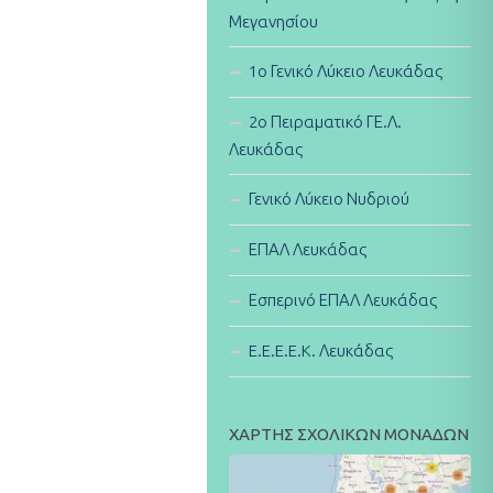
Μεγανησίου
1ο Γενικό Λύκειο Λευκάδας
2ο Πειραματικό ΓΕ.Λ.
Λευκάδας
Γενικό Λύκειο Νυδριού
ΕΠΑΛ Λευκάδας
Εσπερινό ΕΠΑΛ Λευκάδας
E.E.E.E.K. Λευκάδας
ΧΑΡΤΗΣ ΣΧΟΛΙΚΩΝ ΜΟΝΑΔΩΝ