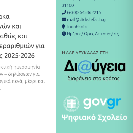
31100
(+30)2645362215
ακα
mail@dide.lef.sch.gr
νών και
Τοποθεσία
Ημέρες/ Ώρες Λειτουργίας
αθώς και
εραριθμιών για
Η ΔΔΕ ΛΕΥΚΑΔΑΣ ΣΤΗ…
ος 2025-2026
ηκτική ημερομηνία
ν – δηλώσεων για
γικά κενά, μέχρι και
.