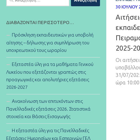
για:
30 ΙΟΥΛΊΟΥ 
Αιτήσε
ΔΙΑΒΆΖΟΝΤΑΙ ΠΕΡΙΣΣΌΤΕΡΟ…
εκπαιδ
Πρόσκληση εκπαιδευτικών για υποβολή
Πειραμα
αίτησης – δήλωσης για συμπλήρωση του
2025-2
υποχρεωτικού τους ωραρίου
Οι αιτήσε
Εξεταστέα ύλη για τα μαθήματα Γενικού
υποβάλλον
Λυκείου που εξετάζονται γραπτώς στις
31/07/202
προαγωγικές και απολυτήριες εξετάσεις
ώρα 10:00 
2026-2027
Ανακοίνωση των επιτυχόντων στις
Πανελλαδικές εξετάσεις 2026. Στατιστικά
στοιχεία και Βάσεις Εισαγωγής
Η εξεταστέα ύλη για τις Πανελλαδικές
Εξετάσεις Ημερησίων και Εσπερινών ΓΕΛ