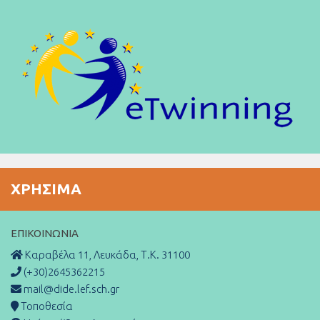
ΧΡΉΣΙΜΑ
ΕΠΙΚΟΙΝΩΝΊΑ
Καραβέλα 11, Λευκάδα, Τ.Κ. 31100
(+30)2645362215
mail@dide.lef.sch.gr
Τοποθεσία