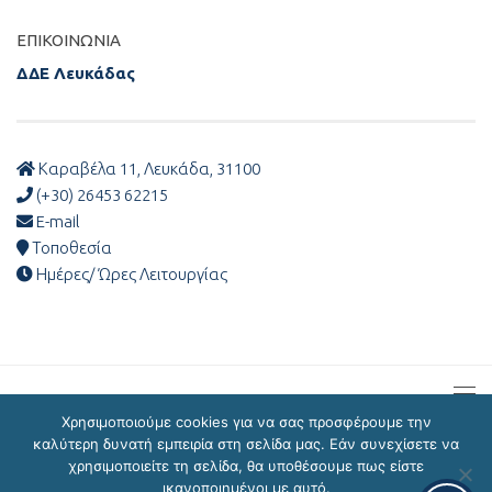
ΕΠΙΚΟΙΝΩΝΊΑ
ΔΔΕ Λευκάδας
Καραβέλα 11, Λευκάδα, 31100
(+30) 26453 62215
E-mail
Τοποθεσία
Ημέρες/ Ώρες Λειτουργίας
Χρησιμοποιούμε cookies για να σας προσφέρουμε την
καλύτερη δυνατή εμπειρία στη σελίδα μας. Εάν συνεχίσετε να
χρησιμοποιείτε τη σελίδα, θα υποθέσουμε πως είστε
ΔΔΕ Λευκάδας © 2026
ικανοποιημένοι με αυτό.