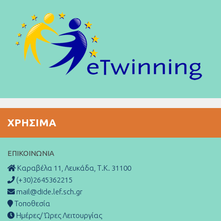
ΧΡΉΣΙΜΑ
ΕΠΙΚΟΙΝΩΝΊΑ
Καραβέλα 11, Λευκάδα, Τ.Κ. 31100
(+30)2645362215
mail@dide.lef.sch.gr
Τοποθεσία
Ημέρες/ Ώρες Λειτουργίας