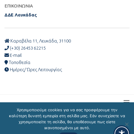
ΕΠΙΚΟΙΝΩΝΊΑ
ΔΔΕ Λευκάδας
Καραβέλα 11, Λευκάδα, 31100
(+30) 26453 62215
E-mail
Τοποθεσία
Ημέρες/ Ώρες Λειτουργίας
Χρησιμοποιούμε cookies για να σας προσφέρουμε την
καλύτερη δυνατή εμπειρία στη σελίδα μας. Εάν συνεχίσετε να
χρησιμοποιείτε τη σελίδα, θα υποθέσουμε πως είστε
ΔΔΕ Λευκάδας © 2026
ικανοποιημένοι με αυτό.