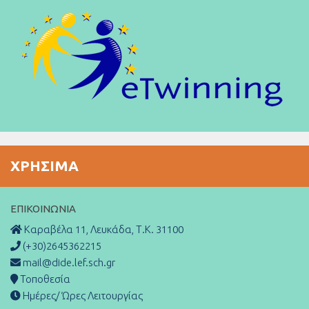
ΧΡΉΣΙΜΑ
ΕΠΙΚΟΙΝΩΝΊΑ
Καραβέλα 11, Λευκάδα, Τ.Κ. 31100
(+30)2645362215
mail@dide.lef.sch.gr
Τοποθεσία
Ημέρες/ Ώρες Λειτουργίας