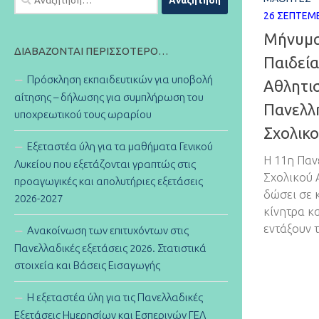
για:
26 ΣΕΠΤΕΜΒ
Μήνυμα
ΔΙΑΒΆΖΟΝΤΑΙ ΠΕΡΙΣΣΌΤΕΡΟ…
Παιδεί
Πρόσκληση εκπαιδευτικών για υποβολή
Αθλητισ
αίτησης – δήλωσης για συμπλήρωση του
Πανελλ
υποχρεωτικού τους ωραρίου
Σχολικ
Εξεταστέα ύλη για τα μαθήματα Γενικού
Η 11η Παν
Λυκείου που εξετάζονται γραπτώς στις
Σχολικού 
προαγωγικές και απολυτήριες εξετάσεις
δώσει σε 
2026-2027
κίνητρα κ
εντάξουν 
Ανακοίνωση των επιτυχόντων στις
Πανελλαδικές εξετάσεις 2026. Στατιστικά
στοιχεία και Βάσεις Εισαγωγής
Η εξεταστέα ύλη για τις Πανελλαδικές
Εξετάσεις Ημερησίων και Εσπερινών ΓΕΛ