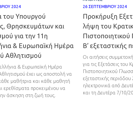
ΡΊΟΥ 2024
26 ΣΕΠΤΕΜΒΡΊΟΥ 2024
 του Υπουργού
Προκήρυξη Εξετ
ας, Θρησκευμάτων και
λήψη του Κρατι
μού για την 11η
Πιστοποιητικού
ήνια & Ευρωπαϊκή Ημέρα
Β’ εξεταστικής 
ού Αθλητισμού
Οι αιτήσεις συμμετοχ
για τις Εξετάσεις του 
ελλήνια & Ευρωπαϊκή Ημέρα
Πιστοποιητικού Γλωσσ
Αθλητισμού έχει ως αποστολή να
εξεταστικής περιόδου
κάθε μαθήτρια και κάθε μαθητή
ηλεκτρονικά από Δευτ
αι ερεθίσματα προκειμένου να
και τη Δευτέρα 7/10/2
την άσκηση στη ζωή τους.