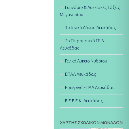
Γυμνάσιο & Λυκειακές Τάξεις
Μεγανησίου
1ο Γενικό Λύκειο Λευκάδας
2ο Πειραματικό ΓΕ.Λ.
Λευκάδας
Γενικό Λύκειο Νυδριού
ΕΠΑΛ Λευκάδας
Εσπερινό ΕΠΑΛ Λευκάδας
E.E.E.E.K. Λευκάδας
ΧΑΡΤΗΣ ΣΧΟΛΙΚΩΝ ΜΟΝΑΔΩΝ