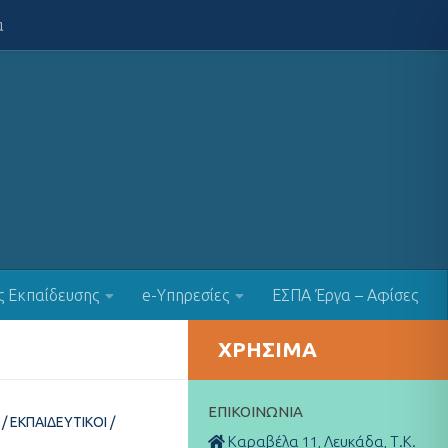
α
ς Εκπαίδευσης
e-Υπηρεσίες
ΕΣΠΑ Έργα – Αφίσες
ΧΡΉΣΙΜΑ
ΕΠΙΚΟΙΝΩΝΊΑ
/
ΕΚΠΑΙΔΕΥΤΙΚΟΊ
/
Καραβέλα 11, Λευκάδα, Τ.Κ.