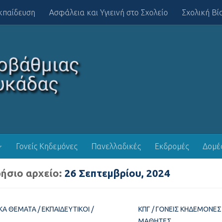
κπαίδευση
Ασφάλεια και Υγιεινή στο Σχολείο
Σχολική Βί
Γονείς Κηδεμόνες
Πανελλαδικές
Εκδρομές
Δομέ
ήσιο αρχείο:
26 Σεπτεμβρίου, 2024
ΙΚΆ ΘΈΜΑΤΑ
/
ΕΚΠΑΙΔΕΥΤΙΚΟΊ
/
ΚΠΓ
/
ΓΟΝΕΊΣ ΚΗΔΕΜΌΝΕΣ
ΜΑΘΗΤΈΣ