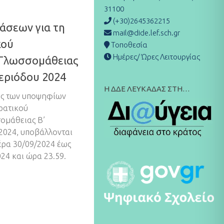
31100
(+30)2645362215
άσεων για τη
mail@dide.lef.sch.gr
κού
Τοποθεσία
Ημέρες/ Ώρες Λειτουργίας
 Γλωσσομάθειας
περιόδου 2024
Η ΔΔΕ ΛΕΥΚΑΔΑΣ ΣΤΗ…
ής των υποψηφίων
Κρατικού
ομάθειας Β’
 2024, υποβάλλονται
έρα 30/09/2024 έως
024 και ώρα 23.59.