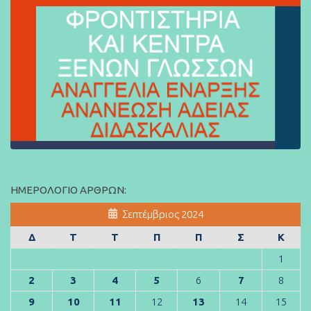
ΗΜΕΡΟΛΌΓΙΟ ΆΡΘΡΩΝ:
Σεπτέμβριος 2024
Δ
Τ
Τ
Π
Π
Σ
Κ
1
2
3
4
5
6
7
8
9
10
11
12
13
14
15