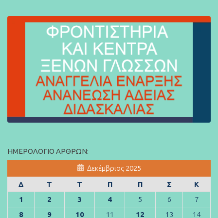
ΗΜΕΡΟΛΌΓΙΟ ΆΡΘΡΩΝ:
Δεκέμβριος 2025
Δ
Τ
Τ
Π
Π
Σ
Κ
1
2
3
4
5
6
7
8
9
10
11
12
13
14