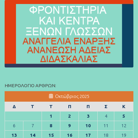
ΗΜΕΡΟΛΌΓΙΟ ΆΡΘΡΩΝ:
Οκτώβριος 2025
Δ
Τ
Τ
Π
Π
Σ
Κ
1
2
3
4
5
6
7
8
9
10
11
12
13
14
15
16
17
18
19