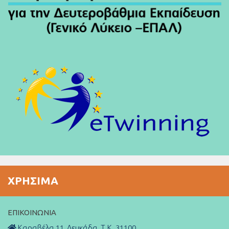
ΧΡΉΣΙΜΑ
ΕΠΙΚΟΙΝΩΝΊΑ
Καραβέλα 11, Λευκάδα, Τ.Κ. 31100