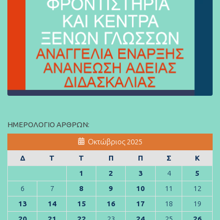
ΗΜΕΡΟΛΌΓΙΟ ΆΡΘΡΩΝ:
Οκτώβριος 2025
Δ
Τ
Τ
Π
Π
Σ
Κ
1
2
3
4
5
6
7
8
9
10
11
12
13
14
15
16
17
18
19
20
21
22
23
24
25
26