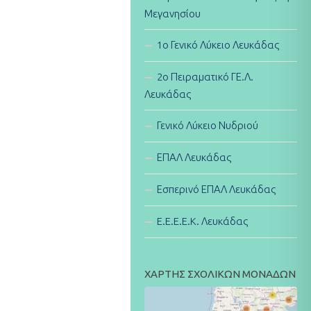
Μεγανησίου
1ο Γενικό Λύκειο Λευκάδας
2ο Πειραματικό ΓΕ.Λ.
Λευκάδας
Γενικό Λύκειο Νυδριού
ΕΠΑΛ Λευκάδας
Εσπερινό ΕΠΑΛ Λευκάδας
E.E.E.E.K. Λευκάδας
ΧΑΡΤΗΣ ΣΧΟΛΙΚΩΝ ΜΟΝΑΔΩΝ