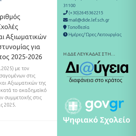
31100
(+30)2645362215
ριθμός
mail@dide.lef.sch.gr
Σχολές
Τοποθεσία
Ημέρες/ Ώρες Λειτουργίας
ι Αξιωματικών
στυνομίας για
Η ΔΔΕ ΛΕΥΚΑΔΑΣ ΣΤΗ…
τος 2025-2026
.2025) με τον
σαγομένων στις
αι Αξιωματικών της
 κατά το ακαδημαϊκό
ιν συμμετοχής στις
ς 2025.