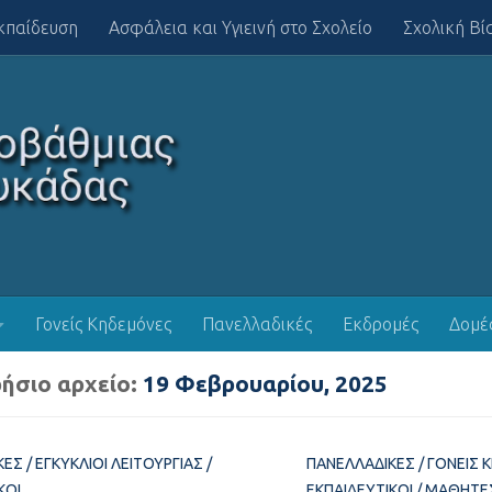
κπαίδευση
Ασφάλεια και Υγιεινή στο Σχολείο
Σχολική Βί
Γονείς Κηδεμόνες
Πανελλαδικές
Εκδρομές
Δομέ
ήσιο αρχείο:
19 Φεβρουαρίου, 2025
ΚΈΣ
/
ΕΓΚΎΚΛΙΟΙ ΛΕΙΤΟΥΡΓΊΑΣ
/
ΠΑΝΕΛΛΑΔΙΚΈΣ
/
ΓΟΝΕΊΣ 
ΚΟΊ
ΕΚΠΑΙΔΕΥΤΙΚΟΊ
/
ΜΑΘΗΤΈ