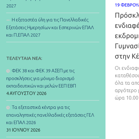
19 ΦΕΒΡΟΥ
2027
Πρόσκλ
Η εξεταστέα ύλη για τις Πανελλαδικές
ενδιαφέ
Εξετάσεις Ημερησίων και Εσπερινών ΕΠΑΛ
εκδρομ
και Π.ΕΠΑΛ 2027
Γυμνασί
στην Κ
ΤΕΛΕΥΤΑΊΑ ΝΈΑ:
Οι ενδιαφ
ΦΕΚ 38 και ΦΕΚ 39 ΑΣΕΠ με τις
καταθέσου
προσκλήσεις για μόνιμο διορισμό
όλα τα απ
εκπαιδευτικών και μελών ΕΕΠ ΕΒΠ
αργότερο 
4 ΑΥΓΟΎΣΤΟΥ 2026
ώρα 10.00 
Τα εξεταστικά κέντρα για τις
επαναληπτικές πανελλαδικές εξετάσεις ΓΕΛ
και ΕΠΑΛ 2026
31 ΙΟΥΛΊΟΥ 2026