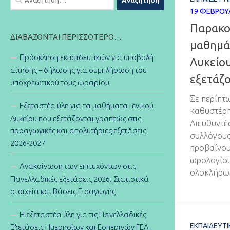
για:
19 ΦΕΒΡΟΥ
Παρακο
ΔΙΑΒΆΖΟΝΤΑΙ ΠΕΡΙΣΣΌΤΕΡΟ…
μαθημάτ
Πρόσκληση εκπαιδευτικών για υποβολή
Λυκείου
αίτησης – δήλωσης για συμπλήρωση του
εξετάζο
υποχρεωτικού τους ωραρίου
Σε περίπτ
Εξεταστέα ύλη για τα μαθήματα Γενικού
καθυστέρη
Λυκείου που εξετάζονται γραπτώς στις
Διευθυντές
προαγωγικές και απολυτήριες εξετάσεις
συλλόγους
2026-2027
προβαίνο
ωρολογίου
Ανακοίνωση των επιτυχόντων στις
ολοκλήρωσ
Πανελλαδικές εξετάσεις 2026. Στατιστικά
στοιχεία και Βάσεις Εισαγωγής
Η εξεταστέα ύλη για τις Πανελλαδικές
ΕΚΠΑΙΔΕΥΤ
Εξετάσεις Ημερησίων και Εσπερινών ΓΕΛ