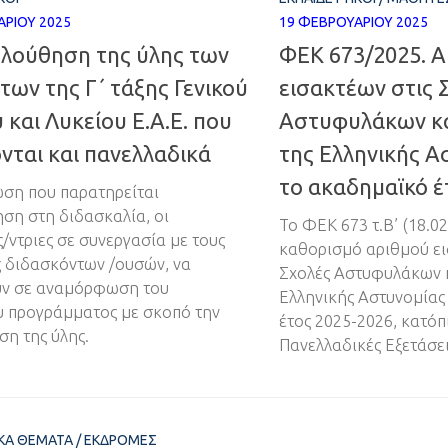
ΑΡΊΟΥ 2025
19 ΦΕΒΡΟΥΑΡΊΟΥ 2025
λούθηση της ύλης των
ΦΕΚ 673/2025. Α
ων της Γ΄ τάξης Γενικού
εισακτέων στις 
 και Λυκείου Ε.Α.Ε. που
Αστυφυλάκων κα
νται και πανελλαδικά
της Ελληνικής Α
το ακαδημαϊκό έ
ωση που παρατηρείται
ση στη διδασκαλία, οι
Το ΦΕΚ 673 τ.Β’ (18.02
/ντριες σε συνεργασία με τους
καθορισμό αριθμού ει
 διδασκόντων /ουσών, να
Σχολές Αστυφυλάκων κ
υν σε αναμόρφωση του
Ελληνικής Αστυνομίας
 προγράμματος με σκοπό την
έτος 2025-2026, κατόπ
η της ύλης.
Πανελλαδικές Εξετάσει
ΙΚΆ ΘΈΜΑΤΑ
/
ΕΚΔΡΟΜΈΣ