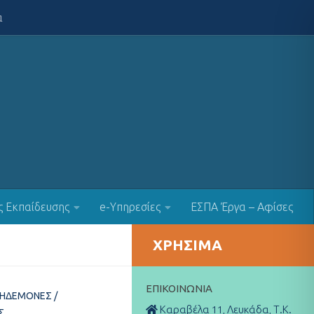
α
ς Εκπαίδευσης
e-Υπηρεσίες
ΕΣΠΑ Έργα – Αφίσες
ΧΡΉΣΙΜΑ
ΕΠΙΚΟΙΝΩΝΊΑ
ΚΗΔΕΜΌΝΕΣ
/
Καραβέλα 11, Λευκάδα, Τ.Κ.
Σ