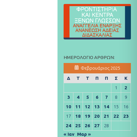
ΗΜΕΡΟΛΌΓΙΟ ΆΡΘΡΩΝ:
Φεβρουάριος 2025
Δ
Τ
Τ
Π
Π
Σ
Κ
1
2
3
4
5
6
7
8
9
10
11
12
13
14
15
16
17
18
19
20
21
22
23
24
25
26
27
28
« Ιαν
Μαρ »