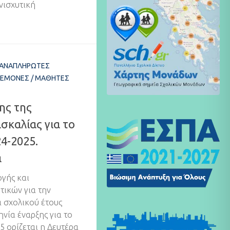
νισχυτική
ΑΝΑΠΛΗΡΩΤΈΣ
ΔΕΜΌΝΕΣ
/
ΜΑΘΗΤΈΣ
ης της
σκαλίας για το
24-2025.
α
γής και
τικών για την
α σχολικού έτους
νία έναρξης για το
5 ορίζεται η Δευτέρα