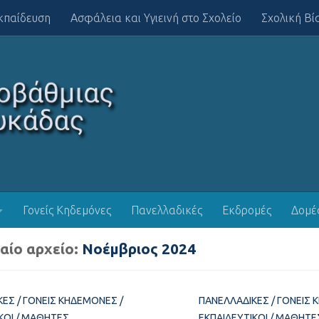
κπαίδευση
Ασφάλεια και Υγιεινή στο Σχολείο
Σχολική Βί
Γονείς Κηδεμόνες
Πανελλαδικές
Εκδρομές
Δομέ
αίο αρχείο:
Νοέμβριος 2024
ΚΈΣ
/
ΓΟΝΕΊΣ ΚΗΔΕΜΌΝΕΣ
/
ΠΑΝΕΛΛΑΔΙΚΈΣ
/
ΓΟΝΕΊΣ 
ΚΟΊ
/
ΜΑΘΗΤΈΣ
ΕΚΠΑΙΔΕΥΤΙΚΟΊ
/
ΜΑΘΗΤΈ