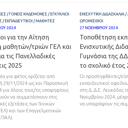
ΚΈΣ
/
ΓΟΝΕΊΣ ΚΗΔΕΜΌΝΕΣ
/
ΕΓΚΎΚΛΙΟΙ
ΕΝΙΣΧΥΤΙΚΉ ΔΙΔΑΣΚΑΛΊΑ
/
Σ
/
ΕΚΠΑΙΔΕΥΤΙΚΟΊ
/
ΜΑΘΗΤΈΣ
ΩΡΟΜΊΣΘΙΟΙ
ΊΟΥ 2024
27 ΝΟΕΜΒΡΊΟΥ 2024
οι για την Αίτηση
Τοποθέτηση εκπ
 μαθητών/τριών ΓΕΛ και
Ενισχυτικής Διδ
α τις Πανελλαδικές
Γυμνάσια της ΔΔ
ις 2025
το σχολικό έτος
ία για φέτος ορίζεται από
Οι προσληφθέντες/είσ
 29/11/2024 ως και Παρασκευή
εκπαιδευτικοί οφείλο
4 για όλους τους/τις υποψηφίους
στη Δ..Δ.Ε. Λευκάδας 
μούν να συμμετάσχουν στις
Νοεμβρίου 2024, μέχρι 
κές εξετάσεις των Γενικών
να υπογράψουν τις συμ
ΓΕΛ) και των Επαγγελματικών
ΕΠΑΛ).