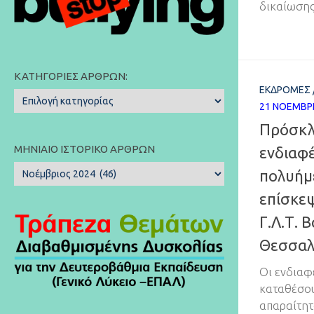
δικαίωσης
ΚΑΤΗΓΟΡΊΕΣ ΆΡΘΡΩΝ:
ΕΚΔΡΟΜΈΣ
Κατηγορίες
21 ΝΟΕΜΒΡ
Άρθρων:
Πρόσκλ
ΜΗΝΙΑΊΟ ΙΣΤΟΡΙΚΌ ΆΡΘΡΩΝ
ενδιαφέ
Μηνιαίο
πολυήμ
Ιστορικό
επίσκεψ
Άρθρων
Γ.Λ.Τ. 
Θεσσαλ
Οι ενδιαφ
καταθέσου
απαραίτητ