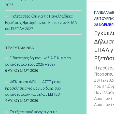
2027
ΠΑΝΕΛΛΑΔΙ
Η εξεταστέα ύλη για τις Πανελλαδικές
ΛΕΙΤΟΥΡΓΊΑ
Εξετάσεις Ημερησίων και Εσπερινών ΕΠΑΛ
28 ΝΟΕΜΒΡ
και Π.ΕΠΑΛ 2027
Εγκύκλι
Δήλωση
ΤΕΛΕΥΤΑΊΑ ΝΈΑ:
ΕΠΑΛ γι
Εξετάσε
Ειδικότητες δημόσιων Σ.Α.Ε.Κ. για το
εκπαιδευτικό έτος 2026 – 2027
Η προθεσμ
6 ΑΥΓΟΎΣΤΟΥ 2026
Παρασκευή
20/12/202
ΦΕΚ 38 και ΦΕΚ 39 ΑΣΕΠ με τις
που επιθυ
προσκλήσεις για μόνιμο διορισμό
Πανελλαδι
εκπαιδευτικών και μελών ΕΕΠ ΕΒΠ
Λυκείων (
4 ΑΥΓΟΎΣΤΟΥ 2026
Λυκείων (
Τα εξεταστικά κέντρα για τις