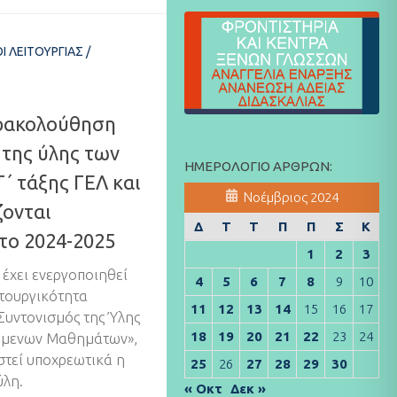
Ι ΛΕΙΤΟΥΡΓΊΑΣ
/
ρακολούθηση
 της ύλης των
ΗΜΕΡΟΛΌΓΙΟ ΆΡΘΡΩΝ:
΄ τάξης ΓΕΛ και
Νοέμβριος 2024
ζονται
Δ
Τ
Τ
Π
Π
Σ
Κ
 το 2024-2025
1
2
3
έχει ενεργοποιηθεί
4
5
6
7
8
9
10
ιτουργικότητα
11
12
13
14
15
16
17
υντονισμός της Ύλης
18
19
20
21
22
23
24
όμενων Μαθημάτων»,
στεί υποχρεωτικά η
25
26
27
28
29
30
ύλη.
« Οκτ
Δεκ »