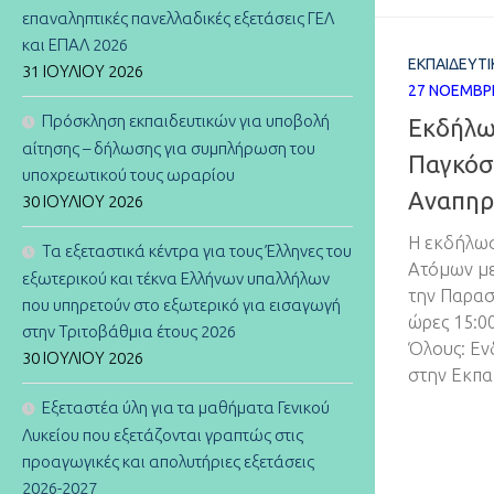
επαναληπτικές πανελλαδικές εξετάσεις ΓΕΛ
και ΕΠΑΛ 2026
ΕΚΠΑΙΔΕΥΤΙ
31 ΙΟΥΛΊΟΥ 2026
27 ΝΟΕΜΒΡ
Πρόσκληση εκπαιδευτικών για υποβολή
Εκδήλωσ
αίτησης – δήλωσης για συμπλήρωση του
Παγκόσ
υποχρεωτικού τους ωραρίου
Αναπηρ
30 ΙΟΥΛΊΟΥ 2026
Η εκδήλωσ
Τα εξεταστικά κέντρα για τους Έλληνες του
Ατόμων με
εξωτερικού και τέκνα Ελλήνων υπαλλήλων
την Παρασ
που υπηρετούν στο εξωτερικό για εισαγωγή
ώρες 15:00
στην Τριτοβάθμια έτους 2026
Όλους: Εν
30 ΙΟΥΛΊΟΥ 2026
στην Εκπα
Εξεταστέα ύλη για τα μαθήματα Γενικού
Λυκείου που εξετάζονται γραπτώς στις
προαγωγικές και απολυτήριες εξετάσεις
2026-2027