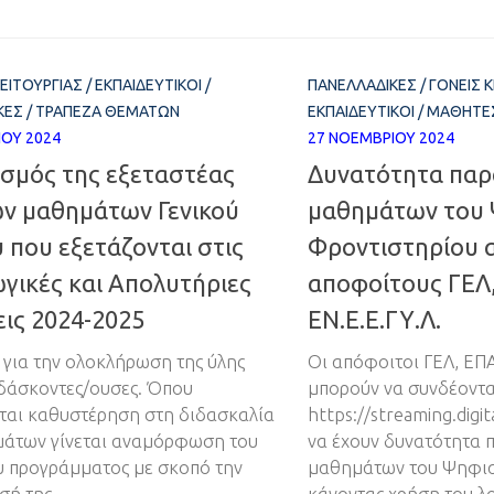
ΛΕΙΤΟΥΡΓΊΑΣ
/
ΕΚΠΑΙΔΕΥΤΙΚΟΊ
/
ΠΑΝΕΛΛΑΔΙΚΈΣ
/
ΓΟΝΕΊΣ 
ΚΈΣ
/
ΤΡΆΠΕΖΑ ΘΕΜΆΤΩΝ
ΕΚΠΑΙΔΕΥΤΙΚΟΊ
/
ΜΑΘΗΤΈ
ΊΟΥ 2024
27 ΝΟΕΜΒΡΊΟΥ 2024
ισμός της εξεταστέας
Δυνατότητα πα
ων μαθημάτων Γενικού
μαθημάτων του
 που εξετάζονται στις
Φροντιστηρίου 
γικές και Απολυτήριες
αποφοίτους ΓΕΛ
ις 2024-2025
ΕΝ.Ε.Ε.ΓΥ.Λ.
 για την ολοκλήρωση της ύλης
Οι απόφοιτοι ΓΕΛ, ΕΠΑ
διδάσκοντες/ουσες. Όπου
μπορούν να συνδέοντ
ται καθυστέρηση στη διδασκαλία
https://streaming.digi
άτων γίνεται αναμόρφωση του
να έχουν δυνατότητα
 προγράμματος με σκοπό την
μαθημάτων του Ψηφια
ή της.
κάνοντας χρήση του λ