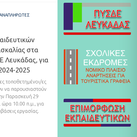
ΑΝΑΠΛΗΡΩΤΈΣ
αιδευτικών
ασκαλίας στα
Ε Λευκάδας, για
 2024-2025
ες τοποθετημένοι/ες
υν να παρουσιαστούν
την Παρασκευή 29
ώρα 10.00 π.μ., για
βάσεις εργασίας.