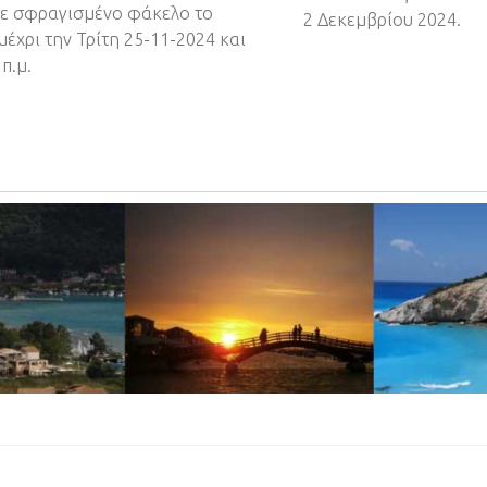
ε σφραγισμένο φάκελο το
2 Δεκεμβρίου 2024.
έχρι την Τρίτη 25-11-2024 και
π.μ.