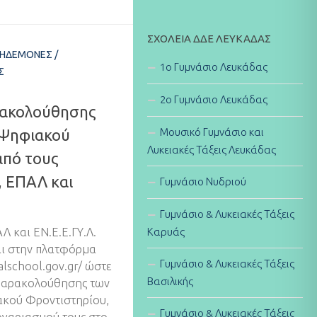
ΣΧΟΛΕΊΑ ΔΔΕ ΛΕΥΚΆΔΑΣ
ΚΗΔΕΜΌΝΕΣ
/
1ο Γυμνάσιο Λευκάδας
Σ
2ο Γυμνάσιο Λευκάδας
ρακολούθησης
Μουσικό Γυμνάσιο και
 Ψηφιακού
Λυκειακές Τάξεις Λευκάδας
από τους
, ΕΠΑΛ και
Γυμνάσιο Νυδριού
Γυμνάσιο & Λυκειακές Τάξεις
Καρυάς
Λ και ΕΝ.Ε.Ε.ΓΥ.Λ.
αι στην πλατφόρμα
Γυμνάσιο & Λυκειακές Τάξεις
talschool.gov.gr/ ώστε
Βασιλικής
 παρακολούθησης των
κού Φροντιστηρίου,
Γυμνάσιο & Λυκειακές Τάξεις
ογαριασμού τους στο