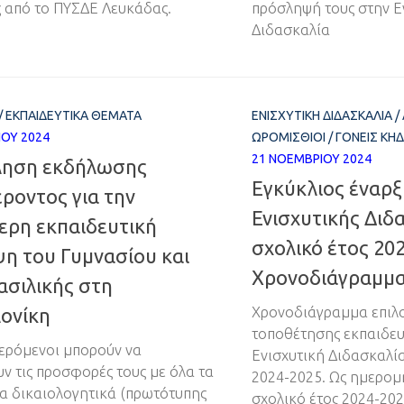
 από το ΠΥΣΔΕ Λευκάδας.
πρόσληψή τους στην Ε
Διδασκαλία
/
ΕΚΠΑΙΔΕΥΤΙΚΆ ΘΈΜΑΤΑ
ΕΝΙΣΧΥΤΙΚΉ ΔΙΔΑΣΚΑΛΊΑ
/
ΊΟΥ 2024
ΩΡΟΜΊΣΘΙΟΙ
/
ΓΟΝΕΊΣ ΚΗ
21 ΝΟΕΜΒΡΊΟΥ 2024
ηση εκδήλωσης
Εγκύκλιος έναρξ
ροντος για την
Ενισχυτικής Διδα
ερη εκπαιδευτική
σχολικό έτος 20
η του Γυμνασίου και
Χρονοδιάγραμμ
Βασιλικής στη
ονίκη
Χρονοδιάγραμμα επιλο
τοποθέτησης εκπαιδευ
ερόμενοι μπορούν να
Ενισχυτική Διδασκαλί
ν τις προσφορές τους με όλα τα
2024-2025. Ως ημερομη
α δικαιολογητικά (πρωτότυπης
σχολικό έτος 2024-202