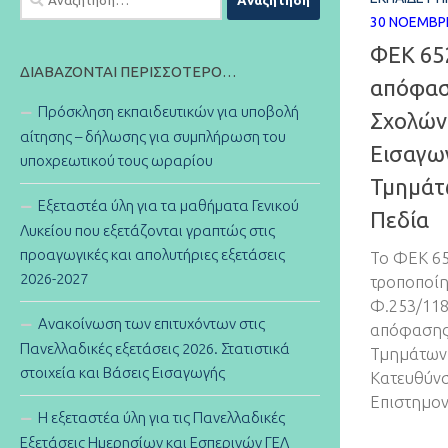
για:
30 ΝΟΕΜΒΡ
ΦΕΚ 65
ΔΙΑΒΆΖΟΝΤΑΙ ΠΕΡΙΣΣΌΤΕΡΟ…
απόφασ
Πρόσκληση εκπαιδευτικών για υποβολή
Σχολών
αίτησης – δήλωσης για συμπλήρωση του
Εισαγω
υποχρεωτικού τους ωραρίου
Τμημάτ
Εξεταστέα ύλη για τα μαθήματα Γενικού
Πεδία
Λυκείου που εξετάζονται γραπτώς στις
προαγωγικές και απολυτήριες εξετάσεις
Το ΦΕΚ 652
2026-2027
τροποποίη
Φ.253/118
Ανακοίνωση των επιτυχόντων στις
απόφασης 
Πανελλαδικές εξετάσεις 2026. Στατιστικά
Τμημάτων 
στοιχεία και Βάσεις Εισαγωγής
Κατευθύν
Επιστημον
Η εξεταστέα ύλη για τις Πανελλαδικές
Εξετάσεις Ημερησίων και Εσπερινών ΓΕΛ