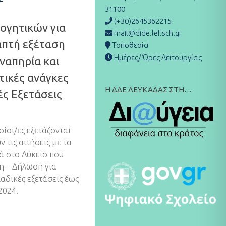
31100
(+30)2645362215
ογητικών για
mail@dide.lef.sch.gr
απτή εξέταση
Τοποθεσία
Ημέρες/ Ώρες Λειτουργίας
ναπηρία και
τικές ανάγκες
Η ΔΔΕ ΛΕΥΚΑΔΑΣ ΣΤΗ…
ές Εξετάσεις
οίοι/ες εξετάζονται
τις αιτήσεις με τα
ά στο Λύκειο που
η – Δήλωση για
αδικές εξετάσεις έως
2024.