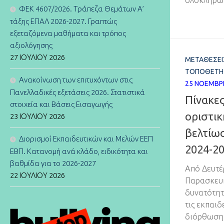
ΦΕΚ 4607/2026. Τράπεζα Θεμάτων Α’
τάξης ΕΠΑΛ 2026-2027. Γραπτώς
εξεταζόμενα μαθήματα και τρόπος
αξιολόγησης
27 ΙΟΥΛΊΟΥ 2026
ΜΕΤΑΘΈΣΕΙ
ΤΟΠΟΘΕΤΉ
Ανακοίνωση των επιτυχόντων στις
25 ΝΟΕΜΒΡ
Πανελλαδικές εξετάσεις 2026. Στατιστικά
Πίνακες
στοιχεία και Βάσεις Εισαγωγής
οριστικ
23 ΙΟΥΛΊΟΥ 2026
βελτίω
Διορισμοί Εκπαιδευτικών και Μελών ΕΕΠ
2024-2
ΕΒΠ. Κατανομή ανά κλάδο, ειδικότητα και
βαθμίδα για το 2026-2027
Από Δευτέ
22 ΙΟΥΛΊΟΥ 2026
Παρασκευή
δυνατότητ
τις εκπαι
διόρθωση 