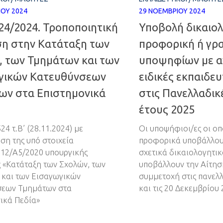
ΊΟΥ 2024
29 ΝΟΕΜΒΡΊΟΥ 2024
24/2024. Τροποποιητική
Υποβολή δικαιολ
η στην Κατάταξη των
προφορική ή γρ
, των Τμημάτων και των
υποψηφίων με α
γικών Κατευθύνσεων
ειδικές εκπαιδευ
ων στα Επιστημονικά
στις Πανελλαδικ
έτους 2025
4 τ.Β’ (28.11.2024) με
Οι υποψήφιοι/ες οι οπ
ση της υπό στοιχεία
προφορικά υποβάλλουν 
12/Α5/2020 υπουργικής
σχετικά δικαιολογητικ
«Κατάταξη των Σχολών, των
υποβάλλουν την Αίτησ
και των Εισαγωγικών
συμμετοχή στις πανελλ
σεων Τμημάτων στα
και τις 20 Δεκεμβρίου 
ικά Πεδία»