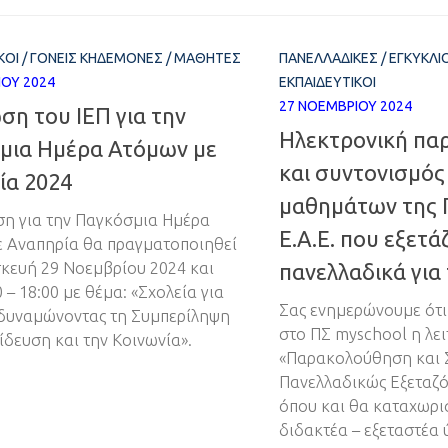
ΚΟΊ
/
ΓΟΝΕΊΣ ΚΗΔΕΜΌΝΕΣ
/
ΜΑΘΗΤΈΣ
ΠΑΝΕΛΛΑΔΙΚΈΣ
/
ΕΓΚΎΚΛΙΟ
ΊΟΥ 2024
ΕΚΠΑΙΔΕΥΤΙΚΟΊ
27 ΝΟΕΜΒΡΊΟΥ 2024
η του ΙΕΠ για την
Ηλεκτρονική πα
μια Ημέρα Ατόμων με
και συντονισμός
ία 2024
μαθημάτων της Γ
η για την Παγκόσμια Ημέρα
Ε.Α.Ε. που εξετά
 Αναπηρία θα πραγματοποιηθεί
κευή 29 Νοεμβρίου 2024 και
πανελλαδικά για
 – 18:00 με θέμα: «Σχολεία για
Σας ενημερώνουμε ότι 
δυναμώνοντας τη Συμπερίληψη
στο ΠΣ myschool η λε
ίδευση και την Κοινωνία».
«Παρακολούθηση και Σ
Πανελλαδικώς Εξεταζ
όπου και θα καταχωρι
διδακτέα – εξεταστέα 