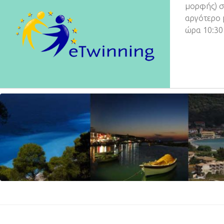
μορφής) σ
αργότερο μ
ώρα 10:30 