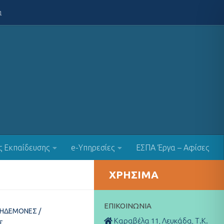
α
ς Εκπαίδευσης
e-Υπηρεσίες
ΕΣΠΑ Έργα – Αφίσες
ΧΡΉΣΙΜΑ
ΕΠΙΚΟΙΝΩΝΊΑ
ΚΗΔΕΜΌΝΕΣ
/
Καραβέλα 11, Λευκάδα, Τ.Κ.
Σ