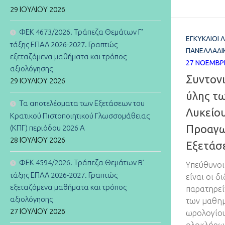
29 ΙΟΥΛΊΟΥ 2026
ΦΕΚ 4673/2026. Τράπεζα Θεμάτων Γ’
ΕΓΚΎΚΛΙΟΙ 
τάξης ΕΠΑΛ 2026-2027. Γραπτώς
ΠΑΝΕΛΛΑΔΙ
εξεταζόμενα μαθήματα και τρόπος
27 ΝΟΕΜΒΡ
αξιολόγησης
Συντον
29 ΙΟΥΛΊΟΥ 2026
ύλης τ
Τα αποτελέσματα των Εξετάσεων του
Λυκείου
Κρατικού Πιστοποιητικού Γλωσσομάθειας
Προαγω
(ΚΠΓ) περιόδου 2026 Α
28 ΙΟΥΛΊΟΥ 2026
Εξετάσε
ΦΕΚ 4594/2026. Τράπεζα Θεμάτων B’
Υπεύθυνοι
τάξης ΕΠΑΛ 2026-2027. Γραπτώς
είναι οι 
εξεταζόμενα μαθήματα και τρόπος
παρατηρεί
αξιολόγησης
των μαθημ
27 ΙΟΥΛΊΟΥ 2026
ωρολογίου
ολοκλήρωσ