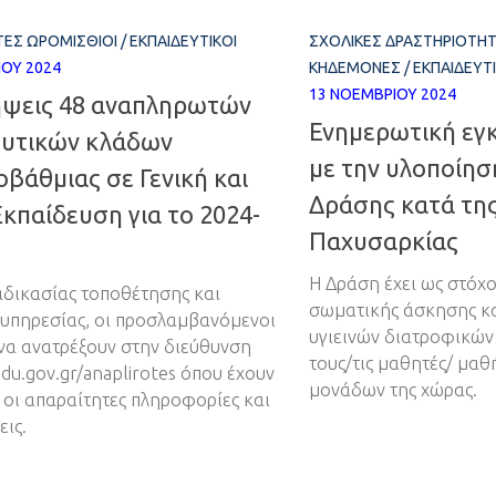
ΈΣ ΩΡΟΜΊΣΘΙΟΙ
/
ΕΚΠΑΙΔΕΥΤΙΚΟΊ
ΣΧΟΛΙΚΈΣ ΔΡΑΣΤΗΡΙΌΤΗ
ΊΟΥ 2024
ΚΗΔΕΜΌΝΕΣ
/
ΕΚΠΑΙΔΕΥΤΙ
13 ΝΟΕΜΒΡΊΟΥ 2024
ψεις 48 αναπληρωτών
Ενημερωτική εγκ
ευτικών κλάδων
με την υλοποίησ
βάθμιας σε Γενική και
Δράσης κατά της
Εκπαίδευση για το 2024-
Παχυσαρκίας
Η Δράση έχει ως στόχ
ιαδικασίας τοποθέτησης και
σωματικής άσκησης κα
υπηρεσίας, οι προσλαμβανόμενοι
υγιεινών διατροφικώ
να ανατρέξουν στην διεύθυνση
τους/τις μαθητές/ μαθ
u.gov.gr/anaplirotes όπου έχουν
μονάδων της χώρας.
 οι απαραίτητες πληροφορίες και
εις.