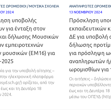
ΈΣ ΩΡΟΜΊΣΘΙΟΙ
/
ΜΟΥΣΙΚΆ ΣΧΟΛΕΊΑ
ΑΝΑΠΛΗΡΩΤΈΣ ΩΡΟΜΊΣΘΙ
ΊΟΥ 2024
13 ΝΟΕΜΒΡΊΟΥ 2024
ηση υποβολής
Πρόσκληση υπο
ν για ένταξη στον
εκπαιδευτικών κ
 και δήλωσης Μουσικών
ΔΕ για υποβολή 
ων εμπειροτεχνών
δήλωσης προτίμ
 μουσικών (ΕΜ16) για
για πρόσληψη ω
-2025
αναπληρωτών ή/
ωρομισθίων για 
ία για την υποβολή αίτησης –
την ηλεκτρονική πλατφόρμα
Οι αιτήσεις – δηλώσει
psyd.sch.gr/) ορίζεται, από την
περιοχών υποβάλλοντα
 έως και τη Δευτέρα 18
έως και τη Δευτέρα 18
 2024.
μέσω του ΟΠΣΥΔ (https