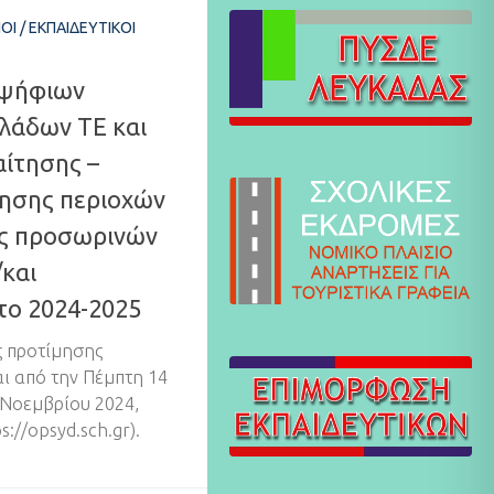
ΟΙ
/
ΕΚΠΑΙΔΕΥΤΙΚΟΊ
ψήφιων
λάδων ΤΕ και
αίτησης –
ησης περιοχών
ς προσωρινών
και
το 2024-2025
ς προτίμησης
ι από την Πέμπτη 14
 Νοεμβρίου 2024,
://opsyd.sch.gr).