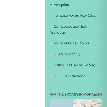
Μεγανησίου
1ο Γενικό Λύκειο Λευκάδας
2ο Πειραματικό ΓΕ.Λ.
Λευκάδας
Γενικό Λύκειο Νυδριού
ΕΠΑΛ Λευκάδας
Εσπερινό ΕΠΑΛ Λευκάδας
E.E.E.E.K. Λευκάδας
ΧΑΡΤΗΣ ΣΧΟΛΙΚΩΝ ΜΟΝΑΔΩΝ