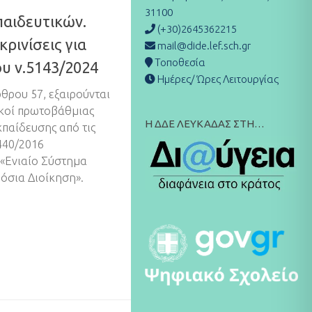
31100
παιδευτικών.
(+30)2645362215
ρινίσεις για
mail@dide.lef.sch.gr
Τοποθεσία
υ ν.5143/2024
Ημέρες/ Ώρες Λειτουργίας
ρθρου 57, εξαιρούνται
ικοί πρωτοβάθμιας
Η ΔΔΕ ΛΕΥΚΑΔΑΣ ΣΤΗ…
κπαίδευσης από τις
440/2016
«Ενιαίο Σύστημα
όσια Διοίκηση».