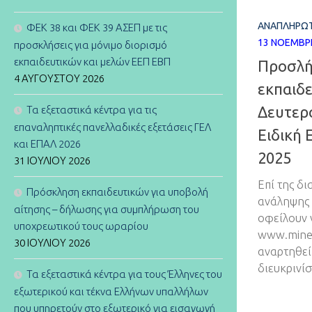
ΑΝΑΠΛΗΡΩΤ
ΦΕΚ 38 και ΦΕΚ 39 ΑΣΕΠ με τις
13 ΝΟΕΜΒΡ
προσκλήσεις για μόνιμο διορισμό
εκπαιδευτικών και μελών ΕΕΠ ΕΒΠ
Προσλή
4 ΑΥΓΟΎΣΤΟΥ 2026
εκπαιδ
Δευτερο
Τα εξεταστικά κέντρα για τις
επαναληπτικές πανελλαδικές εξετάσεις ΓΕΛ
Ειδική 
και ΕΠΑΛ 2026
2025
31 ΙΟΥΛΊΟΥ 2026
Επί της δ
Πρόσκληση εκπαιδευτικών για υποβολή
ανάληψης 
αίτησης – δήλωσης για συμπλήρωση του
οφείλουν 
υποχρεωτικού τους ωραρίου
www.mined
30 ΙΟΥΛΊΟΥ 2026
αναρτηθεί
διευκρινίσ
Τα εξεταστικά κέντρα για τους Έλληνες του
εξωτερικού και τέκνα Ελλήνων υπαλλήλων
που υπηρετούν στο εξωτερικό για εισαγωγή