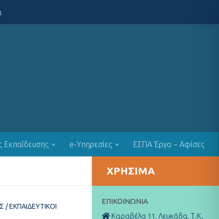
α
ς Εκπαίδευσης
e-Υπηρεσίες
ΕΣΠΑ Έργα – Αφίσες
ΧΡΉΣΙΜΑ
ΕΠΙΚΟΙΝΩΝΊΑ
Σ
/
ΕΚΠΑΙΔΕΥΤΙΚΟΊ
Καραβέλα 11, Λευκάδα, Τ.Κ.