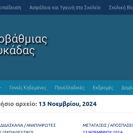
κπαίδευση
Ασφάλεια και Υγιεινή στο Σχολείο
Σχολική Βί
Γονείς Κηδεμόνες
Πανελλαδικές
Εκδρομές
Δομέ
ήσιο αρχείο:
13 Νοεμβρίου, 2024
 ΔΙΔΑΣΚΑΛΊΑ
/
ΑΝΑΠΛΗΡΩΤΈΣ
ΜΕΤΑΤΆΞΕΙΣ
/
ΑΠΟΣΠΆΣΕΙ
Ι
/
ΕΚΠΑΙΔΕΥΤΙΚΟΊ
13 ΝΟΕΜΒΡΊΟΥ 2024