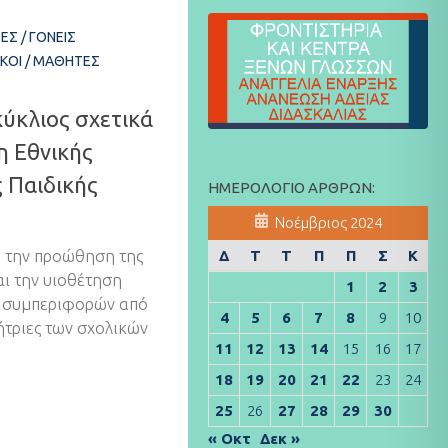
ΤΕΣ
/
ΓΟΝΕΊΣ
ΚΟΊ
/
ΜΑΘΗΤΈΣ
ύκλιος σχετικά
η Εθνικής
 Παιδικής
ΗΜΕΡΟΛΌΓΙΟ ΆΡΘΡΩΝ:
Νοέμβριος 2024
ο την προώθηση της
Δ
Τ
Τ
Π
Π
Σ
Κ
ι την υιοθέτηση
1
2
3
ν συμπεριφορών από
4
5
6
7
8
9
10
ήτριες των σχολικών
11
12
13
14
15
16
17
18
19
20
21
22
23
24
25
26
27
28
29
30
« Οκτ
Δεκ »