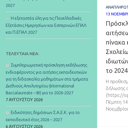
2027
ΑΝΑΠΛΗΡΩΤ
13 ΝΟΕΜΒΡ
Η εξεταστέα ύλη για τις Πανελλαδικές
Πρόσκλ
Εξετάσεις Ημερησίων και Εσπερινών ΕΠΑΛ
αιτήσεω
και Π.ΕΠΑΛ 2027
πίνακα
Σχολεί
ΤΕΛΕΥΤΑΊΑ ΝΈΑ:
ιδιωτών
Συμπληρωματική πρόσκληση εκδήλωσης
το 2024
ενδιαφέροντος για αιτήσεις εκπαιδευτικών
για τη διδασκαλία μαθημάτων στα τμήματα
Η προθεσμ
Διεθνούς Απολυτηρίου (International
δήλωσης σ
Baccalaureate – IB) για το 2026-2027
(https://o
7 ΑΥΓΟΎΣΤΟΥ 2026
Πέμπτη 14
Νοεμβρίου
Ειδικότητες δημόσιων Σ.Α.Ε.Κ. για το
εκπαιδευτικό έτος 2026 – 2027
6 ΑΥΓΟΎΣΤΟΥ 2026