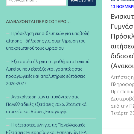
για:
13 ΝΟΕΜΒΡ
Ενισχυτ
ΔΙΑΒΆΖΟΝΤΑΙ ΠΕΡΙΣΣΌΤΕΡΟ…
Γυμνάσι
Πρόσκληση εκπαιδευτικών για υποβολή
Πρόσκλ
αίτησης – δήλωσης για συμπλήρωση του
αιτήσε
υποχρεωτικού τους ωραρίου
διδασκ
Εξεταστέα ύλη για τα μαθήματα Γενικού
(Ανακο
Λυκείου που εξετάζονται γραπτώς στις
προαγωγικές και απολυτήριες εξετάσεις
Αιτήσεις 
2026-2027
Πληροφορι
Προσωπικ
Ανακοίνωση των επιτυχόντων στις
Δευτεροβά
Πανελλαδικές εξετάσεις 2026. Στατιστικά
από την Π
στοιχεία και Βάσεις Εισαγωγής
Τετάρτη 2
Η εξεταστέα ύλη για τις Πανελλαδικές
Εξετάσεις Ημερησίων και Εσπερινών ΓΕΛ