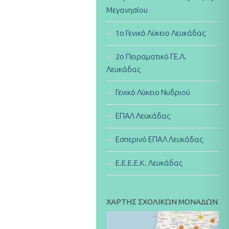
Μεγανησίου
1ο Γενικό Λύκειο Λευκάδας
2ο Πειραματικό ΓΕ.Λ.
Λευκάδας
Γενικό Λύκειο Νυδριού
ΕΠΑΛ Λευκάδας
Εσπερινό ΕΠΑΛ Λευκάδας
E.E.E.E.K. Λευκάδας
ΧΑΡΤΗΣ ΣΧΟΛΙΚΩΝ ΜΟΝΑΔΩΝ