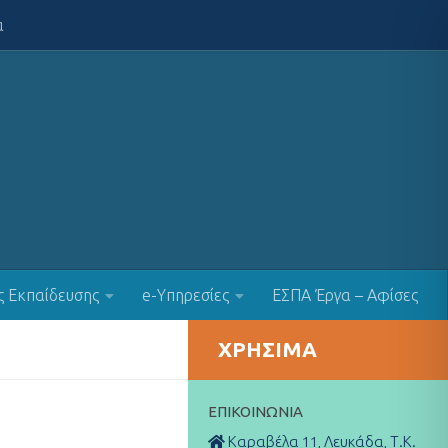
α
ς Εκπαίδευσης
e-Υπηρεσίες
ΕΣΠΑ Έργα – Αφίσες
ΧΡΉΣΙΜΑ
ΕΠΙΚΟΙΝΩΝΊΑ
Καραβέλα 11, Λευκάδα, Τ.Κ.