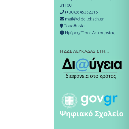
31100
(+30)2645362215
mail@dide.lef.sch.gr
Τοποθεσία
Ημέρες/ Ώρες Λειτουργίας
Η ΔΔΕ ΛΕΥΚΑΔΑΣ ΣΤΗ…