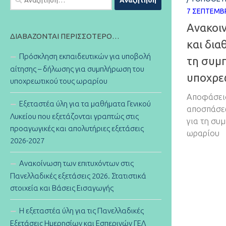
για:
7 ΣΕΠΤΕΜΒΡ
Ανακοι
ΔΙΑΒΆΖΟΝΤΑΙ ΠΕΡΙΣΣΌΤΕΡΟ…
και δια
Πρόσκληση εκπαιδευτικών για υποβολή
τη συμ
αίτησης – δήλωσης για συμπλήρωση του
υποχρε
υποχρεωτικού τους ωραρίου
Αποφάσεις
Εξεταστέα ύλη για τα μαθήματα Γενικού
αποσπάσεω
Λυκείου που εξετάζονται γραπτώς στις
για τη συ
προαγωγικές και απολυτήριες εξετάσεις
ωραρίου
2026-2027
Ανακοίνωση των επιτυχόντων στις
Πανελλαδικές εξετάσεις 2026. Στατιστικά
στοιχεία και Βάσεις Εισαγωγής
Η εξεταστέα ύλη για τις Πανελλαδικές
Εξετάσεις Ημερησίων και Εσπερινών ΓΕΛ