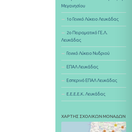
Μεγανησίου
1ο Γενικό Λύκειο Λευκάδας
2ο Πειραματικό ΓΕ.Λ.
Λευκάδας
Γενικό Λύκειο Νυδριού
ΕΠΑΛ Λευκάδας
Εσπερινό ΕΠΑΛ Λευκάδας
E.E.E.E.K. Λευκάδας
ΧΑΡΤΗΣ ΣΧΟΛΙΚΩΝ ΜΟΝΑΔΩΝ