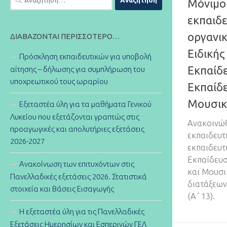
Μόνιμοι
για:
εκπαιδε
οργανικ
ΔΙΑΒΆΖΟΝΤΑΙ ΠΕΡΙΣΣΌΤΕΡΟ…
Ειδικής
Πρόσκληση εκπαιδευτικών για υποβολή
Εκπαίδε
αίτησης – δήλωσης για συμπλήρωση του
υποχρεωτικού τους ωραρίου
Εκπαίδ
Μουσικ
Εξεταστέα ύλη για τα μαθήματα Γενικού
Λυκείου που εξετάζονται γραπτώς στις
Ανακοινώθ
προαγωγικές και απολυτήριες εξετάσεις
εκπαιδευτ
2026-2027
εκπαιδευτ
Εκπαίδευσ
Ανακοίνωση των επιτυχόντων στις
και Μουσι
Πανελλαδικές εξετάσεις 2026. Στατιστικά
διατάξεων
στοιχεία και Βάσεις Εισαγωγής
(Α΄ 13).
Η εξεταστέα ύλη για τις Πανελλαδικές
Εξετάσεις Ημερησίων και Εσπερινών ΓΕΛ