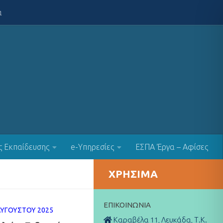
α
ς Εκπαίδευσης
e-Υπηρεσίες
ΕΣΠΑ Έργα – Αφίσες
ΧΡΉΣΙΜΑ
ΕΠΙΚΟΙΝΩΝΊΑ
ΑΥΓΟΎΣΤΟΥ 2025
Καραβέλα 11, Λευκάδα, Τ.Κ.