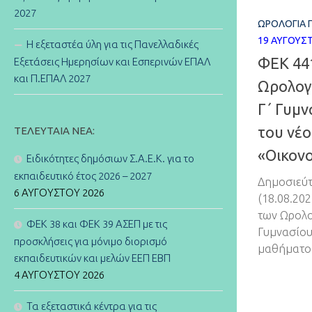
2027
ΩΡΟΛΌΓΙΑ 
19 ΑΥΓΟΎΣ
Η εξεταστέα ύλη για τις Πανελλαδικές
ΦΕΚ 44
Εξετάσεις Ημερησίων και Εσπερινών ΕΠΑΛ
και Π.ΕΠΑΛ 2027
Ωρολογ
Γ΄ Γυμν
του νέ
ΤΕΛΕΥΤΑΊΑ ΝΈΑ:
«Οικον
Ειδικότητες δημόσιων Σ.Α.Ε.Κ. για το
εκπαιδευτικό έτος 2026 – 2027
Δημοσιεύτ
6 ΑΥΓΟΎΣΤΟΥ 2026
(18.08.20
των Ωρολο
ΦΕΚ 38 και ΦΕΚ 39 ΑΣΕΠ με τις
Γυμνασίου
προσκλήσεις για μόνιμο διορισμό
μαθήματο
εκπαιδευτικών και μελών ΕΕΠ ΕΒΠ
4 ΑΥΓΟΎΣΤΟΥ 2026
Τα εξεταστικά κέντρα για τις