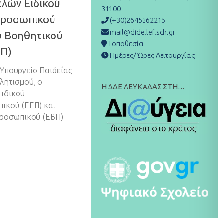
ελών Ειδικού
31100
Προσωπικού
(+30)2645362215
mail@dide.lef.sch.gr
ού Βοηθητικού
Τοποθεσία
Π)
Ημέρες/ Ώρες Λειτουργίας
Υπουργείο Παιδείας
λητισμού, ο
Η ΔΔΕ ΛΕΥΚΑΔΑΣ ΣΤΗ…
Ειδικού
ικού (ΕΕΠ) και
Προσωπικού (ΕΒΠ)