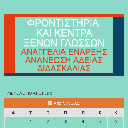
ΗΜΕΡΟΛΌΓΙΟ ΆΡΘΡΩΝ:
Απρίλιος 2025
Δ
Τ
Τ
Π
Π
Σ
Κ
1
2
3
4
5
6