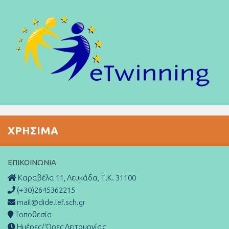
ΧΡΉΣΙΜΑ
ΕΠΙΚΟΙΝΩΝΊΑ
Καραβέλα 11, Λευκάδα, Τ.Κ. 31100
(+30)2645362215
mail@dide.lef.sch.gr
Τοποθεσία
Ημέρες/ Ώρες Λειτουργίας