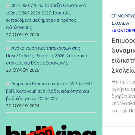
ΦΕΚ 4607/2026. Τράπεζα Θεμάτων Α’
τάξης ΕΠΑΛ 2026-2027. Γραπτώς
ΕΠΙΜΟΡΦΏΣ
εξεταζόμενα μαθήματα και τρόπος
ΣΧΟΛΕΊΑ
αξιολόγησης
26 ΟΚΤΩΒΡΊ
27 ΙΟΥΛΊΟΥ 2026
Επιμόρ
Ανακοίνωση των επιτυχόντων στις
δυναμι
Πανελλαδικές εξετάσεις 2026. Στατιστικά
ειδικο
στοιχεία και Βάσεις Εισαγωγής
Σχολεί
23 ΙΟΥΛΊΟΥ 2026
Η επιμόρφ
Διορισμοί Εκπαιδευτικών και Μελών ΕΕΠ
πενήντα ο
ΕΒΠ. Κατανομή ανά κλάδο, ειδικότητα και
διαρθρώνετ
βαθμίδα για το 2026-2027
«πολλαπλα
22 ΙΟΥΛΊΟΥ 2026
και την Π