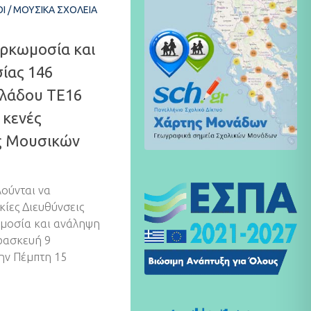
ΟΊ
/
ΜΟΥΣΙΚΆ ΣΧΟΛΕΊΑ
ρκωμοσία και
ίας 146
κλάδου ΤΕ16
 κενές
ις Μουσικών
λούνται να
κίες Διευθύνσεις
ωμοσία και ανάληψη
ρασκευή 9
ην Πέμπτη 15