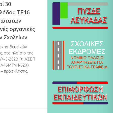
οί 30
κλάδου ΤΕ16
νώτατων
νές οργανικές
ν Σχολείων
 εκπαιδευτικών
, στο πλαίσιο της
/4-5-2023 (τ. ΑΣΕΠ
Χ0Α46ΜΤΛΗ-62Χ)
 – πρόσκλησης.