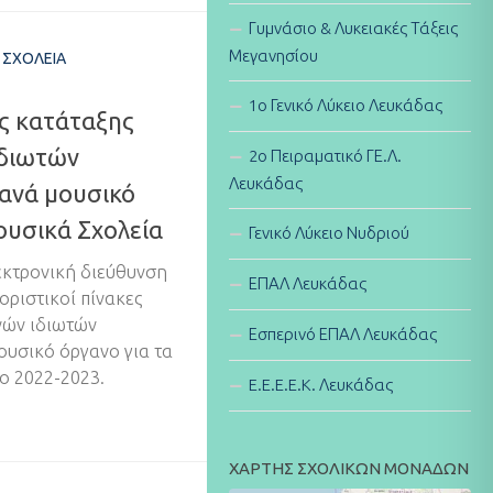
Γυμνάσιο & Λυκειακές Τάξεις
Μεγανησίου
 ΣΧΟΛΕΊΑ
1ο Γενικό Λύκειο Λευκάδας
ες κατάταξης
ιδιωτών
2ο Πειραματικό ΓΕ.Λ.
Λευκάδας
ανά μουσικό
ουσικά Σχολεία
Γενικό Λύκειο Νυδριού
κτρονική διεύθυνση
ΕΠΑΛ Λευκάδας
ι οριστικοί πίνακες
νών ιδιωτών
Εσπερινό ΕΠΑΛ Λευκάδας
υσικό όργανο για τα
ο 2022-2023.
E.E.E.E.K. Λευκάδας
ΧΑΡΤΗΣ ΣΧΟΛΙΚΩΝ ΜΟΝΑΔΩΝ