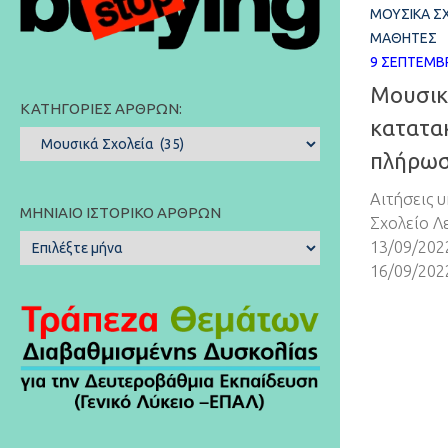
ΜΟΥΣΙΚΆ Σ
ΜΑΘΗΤΈΣ
9 ΣΕΠΤΕΜΒΡ
Μουσικ
ΚΑΤΗΓΟΡΊΕΣ ΆΡΘΡΩΝ:
κατατακ
Κατηγορίες
πλήρωσ
Άρθρων:
Αιτήσεις 
ΜΗΝΙΑΊΟ ΙΣΤΟΡΙΚΌ ΆΡΘΡΩΝ
Σχολείο Λ
Μηνιαίο
13/09/202
Ιστορικό
16/09/202
Άρθρων