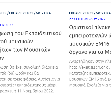
ΕΙΣ
/
ΕΚΠΑΙΔΕΥΤΙΚΟΊ
/
ΜΟΥΣΙΚΆ
ΕΚΠΑΙΔΕΥΤΙΚΟΊ
/
ΜΟΥΣΙΚΆ
27 ΣΕΠΤΕΜΒΡΊΟΥ 2022
ΟΥ 2022
Οριστικοί πίνακ
φωση του Εκπαιδευτικού
εμπειροτεχνών 
κού μουσικών
μουσικών ΕΜ16 
τήτων των Μουσικών
όργανο για τα Μ
ων
Αναρτήθηκαν στην ηλε
ωση θα έχει συνολική διάρκεια
http://e-aitisi.sch.gr ο
κτώ (58) ωρών και θα
κατάταξης εμπειροτεχ
αι σε τρεις φάσεις. Αιτήσεις για
μουσικών ΕΜ16 ανά μο
σιαστές» εκπαιδευτικούς μέχρι
Μουσικά Σχολεία για τ
αρασκευή 11 Νοεμβρίου 2022.