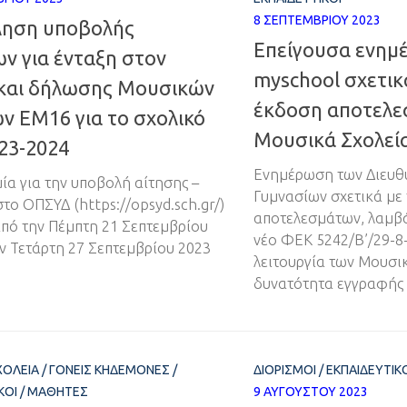
8 ΣΕΠΤΕΜΒΡΊΟΥ 2023
ηση υποβολής
Επείγουσα ενημ
ν για ένταξη στον
myschool σχετικ
 και δήλωσης Μουσικών
έκδοση αποτελε
ν ΕΜ16 για το σχολικό
Μουσικά Σχολεί
23-2024
Ενημέρωση των Διευθ
ία για την υποβολή αίτησης –
Γυμνασίων σχετικά με
το ΟΠΣΥΔ (https://opsyd.sch.gr/)
αποτελεσμάτων, λαμβ
 από την Πέμπτη 21 Σεπτεμβρίου
νέο ΦΕΚ 5242/Β’/29-8-
ην Τετάρτη 27 Σεπτεμβρίου 2023
λειτουργία των Μουσι
δυνατότητα εγγραφής 
ΧΟΛΕΊΑ
/
ΓΟΝΕΊΣ ΚΗΔΕΜΌΝΕΣ
/
ΔΙΟΡΙΣΜΟΊ
/
ΕΚΠΑΙΔΕΥΤΙΚ
ΚΟΊ
/
ΜΑΘΗΤΈΣ
9 ΑΥΓΟΎΣΤΟΥ 2023