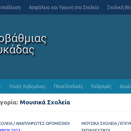
κπαίδευση
Ασφάλεια και Υγιεινή στο Σχολείο
Σχολική Βί
Γονείς Κηδεμόνες
Πανελλαδικές
Εκδρομές
Δομέ
γορία:
Μουσικά Σχολεία
ΧΟΛΕΊΑ
/
ΑΝΑΠΛΗΡΩΤΈΣ ΩΡΟΜΊΣΘΙΟΙ
ΜΟΥΣΙΚΆ ΣΧΟΛΕΊΑ
/
ΕΓΚΎΚ
ΡΊΟΥ 2023
ΕΚΠΑΙΔΕΥΤΙΚΟΊ