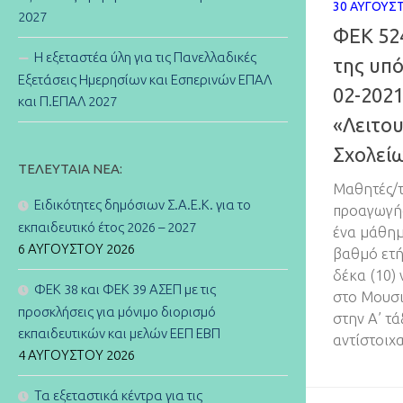
30 ΑΥΓΟΎΣ
2027
ΦΕΚ 52
Η εξεταστέα ύλη για τις Πανελλαδικές
της υπό
Εξετάσεις Ημερησίων και Εσπερινών ΕΠΑΛ
02-202
και Π.ΕΠΑΛ 2027
«Λειτο
Σχολεί
ΤΕΛΕΥΤΑΊΑ ΝΈΑ:
Μαθητές/τρ
Ειδικότητες δημόσιων Σ.Α.Ε.Κ. για το
προαγωγής
εκπαιδευτικό έτος 2026 – 2027
ένα μάθημ
6 ΑΥΓΟΎΣΤΟΥ 2026
βαθμό ετή
δέκα (10)
ΦΕΚ 38 και ΦΕΚ 39 ΑΣΕΠ με τις
στο Μουσι
προσκλήσεις για μόνιμο διορισμό
στην Α’ τ
εκπαιδευτικών και μελών ΕΕΠ ΕΒΠ
αντίστοιχα
4 ΑΥΓΟΎΣΤΟΥ 2026
Τα εξεταστικά κέντρα για τις