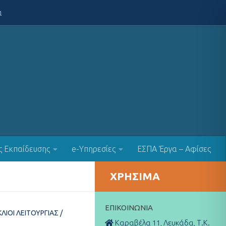
α
ς Εκπαίδευσης
e-Υπηρεσίες
ΕΣΠΑ Έργα – Αφίσες
ΧΡΉΣΙΜΑ
ΕΠΙΚΟΙΝΩΝΊΑ
ΛΙΟΙ ΛΕΙΤΟΥΡΓΊΑΣ
/
Καραβέλα 11, Λευκάδα, Τ.Κ.