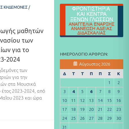
ΊΣ ΚΗΔΕΜΌΝΕΣ
/
αγωγής μαθητών
μνασίου των
ων για το
ΗΜΕΡΟΛΌΓΙΟ ΆΡΘΡΩΝ:
23-2024
Αύγουστος 2026
ηδεμόνες των
Δ
Τ
Τ
Π
Π
Σ
Κ
ριών για την
1
2
ιών στα Μουσικά
ό έτος 2023-2024, από
3
4
5
6
7
8
9
1 Μαΐου 2023 και ώρα
10
11
12
13
14
15
16
17
18
19
20
21
22
23
24
25
26
27
28
29
30
31