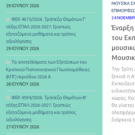
ΜΟΥΣΙΚΆ Σ
29 ΙΟΥΛΊΟΥ 2026
ΕΠΙΜΟΡΦΏΣ
24 ΝΟΕΜΒΡ
ΦΕΚ 4673/2026. Τράπεζα Θεμάτων Γ’
Έναρξη
τάξης ΕΠΑΛ 2026-2027. Γραπτώς
εξεταζόμενα μαθήματα και τρόπος
του Εκ
αξιολόγησης
μουσικ
29 ΙΟΥΛΊΟΥ 2026
Μουσικ
Τα αποτελέσματα των Εξετάσεων του
Την Τρίτη 
Κρατικού Πιστοποιητικού Γλωσσομάθειας
ξεκινά η 
(ΚΠΓ) περιόδου 2026 Α
Εκπαιδευτ
28 ΙΟΥΛΊΟΥ 2026
ειδικοτήτ
ΦΕΚ 4594/2026. Τράπεζα Θεμάτων B’
χώρας. Κα
θα γίνετα
τάξης ΕΠΑΛ 2026-2027. Γραπτώς
πλατφόρμα
εξεταζόμενα μαθήματα και τρόπος
διάρκεια τ
αξιολόγησης
27 ΙΟΥΛΊΟΥ 2026