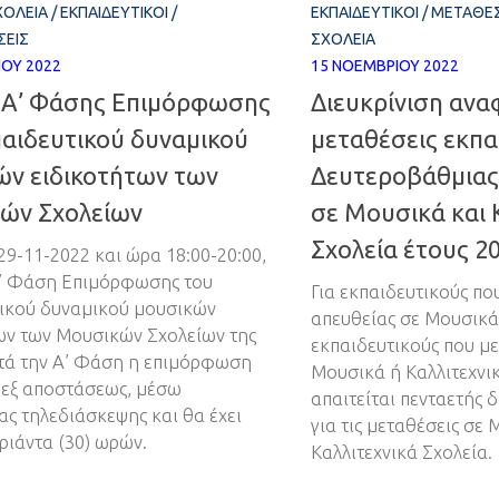
ΧΟΛΕΊΑ
/
ΕΚΠΑΙΔΕΥΤΙΚΟΊ
/
ΕΚΠΑΙΔΕΥΤΙΚΟΊ
/
ΜΕΤΑΘΈΣ
ΕΙΣ
ΣΧΟΛΕΊΑ
ΊΟΥ 2022
15 ΝΟΕΜΒΡΊΟΥ 2022
 Α’ Φάσης Επιμόρφωσης
Διευκρίνιση ανα
παιδευτικού δυναμικού
μεταθέσεις εκπα
ών ειδικοτήτων των
Δευτεροβάθμιας
ών Σχολείων
σε Μουσικά και 
Σχολεία έτους 2
29-11-2022 και ώρα 18:00-20:00,
Α’ Φάση Επιμόρφωσης του
Για εκπαιδευτικούς πο
ικού δυναμικού μουσικών
απευθείας σε Μουσικά
ων των Μουσικών Σχολείων της
εκπαιδευτικούς που μ
τά την Α’ Φάση η επιμόρφωση
Μουσικά ή Καλλιτεχνι
ι εξ αποστάσεως, μέσω
απαιτείται πενταετής 
ς τηλεδιάσκεψης και θα έχει
για τις μεταθέσεις σε
ριάντα (30) ωρών.
Καλλιτεχνικά Σχολεία.