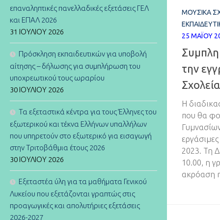
επαναληπτικές πανελλαδικές εξετάσεις ΓΕΛ
ΜΟΥΣΙΚΆ Σ
και ΕΠΑΛ 2026
ΕΚΠΑΙΔΕΥΤΙ
31 ΙΟΥΛΊΟΥ 2026
25 ΜΑΪ́ΟΥ 
Συμπλη
Πρόσκληση εκπαιδευτικών για υποβολή
αίτησης – δήλωσης για συμπλήρωση του
την εγ
υποχρεωτικού τους ωραρίου
Σχολεία
30 ΙΟΥΛΊΟΥ 2026
Η διαδικα
Τα εξεταστικά κέντρα για τους Έλληνες του
που θα φο
εξωτερικού και τέκνα Ελλήνων υπαλλήλων
Γυμνασίων
που υπηρετούν στο εξωτερικό για εισαγωγή
εργάσιμες
στην Τριτοβάθμια έτους 2026
2023. Τη 
30 ΙΟΥΛΊΟΥ 2026
10.00, η 
ακρόαση η
Εξεταστέα ύλη για τα μαθήματα Γενικού
Λυκείου που εξετάζονται γραπτώς στις
προαγωγικές και απολυτήριες εξετάσεις
2026-2027