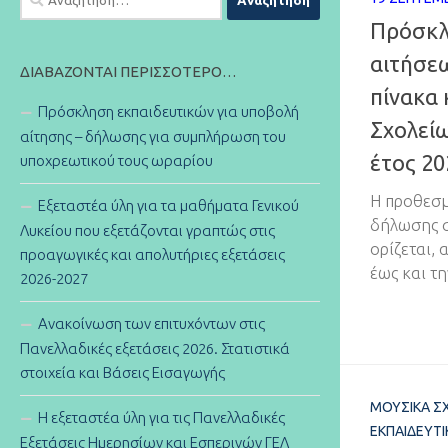
για:
Πρόσκλ
αιτήσεω
ΔΙΑΒΆΖΟΝΤΑΙ ΠΕΡΙΣΣΌΤΕΡΟ…
πίνακα
Πρόσκληση εκπαιδευτικών για υποβολή
Σχολείω
αίτησης – δήλωσης για συμπλήρωση του
έτος 20
υποχρεωτικού τους ωραρίου
Η προθεσμ
Εξεταστέα ύλη για τα μαθήματα Γενικού
δήλωσης σ
Λυκείου που εξετάζονται γραπτώς στις
ορίζεται,
προαγωγικές και απολυτήριες εξετάσεις
έως και τ
2026-2027
Ανακοίνωση των επιτυχόντων στις
Πανελλαδικές εξετάσεις 2026. Στατιστικά
στοιχεία και Βάσεις Εισαγωγής
ΜΟΥΣΙΚΆ Σ
Η εξεταστέα ύλη για τις Πανελλαδικές
ΕΚΠΑΙΔΕΥΤΙ
Εξετάσεις Ημερησίων και Εσπερινών ΓΕΛ