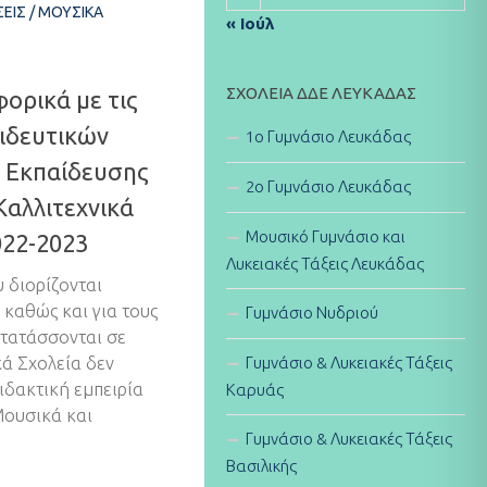
ΕΙΣ
/
ΜΟΥΣΙΚΆ
« Ιούλ
ΣΧΟΛΕΊΑ ΔΔΕ ΛΕΥΚΆΔΑΣ
φορικά με τις
ιδευτικών
1ο Γυμνάσιο Λευκάδας
 Εκπαίδευσης
2ο Γυμνάσιο Λευκάδας
Καλλιτεχνικά
Μουσικό Γυμνάσιο και
022-2023
Λυκειακές Τάξεις Λευκάδας
υ διορίζονται
 καθώς και για τους
Γυμνάσιο Νυδριού
ετατάσσονται σε
Γυμνάσιο & Λυκειακές Τάξεις
κά Σχολεία δεν
διδακτική εμπειρία
Καρυάς
 Μουσικά και
Γυμνάσιο & Λυκειακές Τάξεις
Βασιλικής