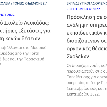
ΧΟΛΕΊΑ
/
ΓΟΝΕΊΣ ΚΗΔΕΜΌΝΕΣ
/
ΕΚΠΑΙΔΕΥΤΙΚΟΊ
/
ΔΙΟΡΙΣΜ
9 ΣΕΠΤΕΜΒΡΊΟΥ 2022
ΊΟΥ 2022
Πρόσκληση σε ο
ό Σχολείο Λευκάδας:
ανάληψη υπηρεσ
τήριες εξετάσεις για
εκπαιδευτικών 
η κενών θέσεων
διοριζόμενων σε
υποβάλλονται στο Μουσικό
οργανικές θέσε
ευκάδας από την Τρίτη
Σχολείων
2 έως και την Παρασκευή
2.
Οι διοριζόμενοι/ες κα
παρουσιαστούν στις οι
Εκπαίδευσης για ορκ
υπηρεσίας από την Πα
Σεπτεμβρίου έως και τ
Σεπτεμβρίου 2022.