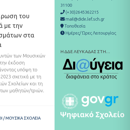
31100
(+30)2645362215
έρωση του
mail@dide.lef.sch.gr
ά με την
Τοποθεσία
Ημέρες/ Ώρες Λειτουργίας
σμάτων στα
α
Η ΔΔΕ ΛΕΥΚΑΔΑΣ ΣΤΗ…
υντών των Μουσικών
 την έκδοση
άνοντας υπόψη το
2023 σχετικά με τη
κών Σχολείων και τη
των μαθητών/τριών.
ΟΊ
/
ΜΟΥΣΙΚΆ ΣΧΟΛΕΊΑ