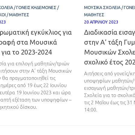
ΧΟΛΕΊΑ
/
ΓΟΝΕΊΣ ΚΗΔΕΜΌΝΕΣ
/
ΜΟΥΣΙΚΆ ΣΧΟΛΕΊΑ
/
ΓΟΝΕ
ΚΟΊ
/
ΜΑΘΗΤΈΣ
ΜΑΘΗΤΈΣ
2023
20 ΑΠΡΙΛΊΟΥ 2023
ρωματική εγκύκλιος για
Διαδικασία εισ
γραφή στα Μουσικά
στην Α’ τάξη Γυ
 για το 2023-2024
Μουσικών Σχολεί
σχολικό έτος 20
σία για επιλογή μαθητών/τριών
ιτήσουν στην Α’ τάξη Μουσικών
Αιτήσεις από γονείς/κ
 θα πραγματοποιηθεί τις
υποψηφίων μαθητών/τ
 ημέρες από 19 έως 22 Ιουνίου
εισαγωγή μαθητών/τρ
Δευτέρα 19 Ιουνίου 2023 και ώρα
Σχολεία για το σχολικ
γραπτή εξέταση των υποψηφίων –
τις 2 Μαΐου έως τις 3
χητικού δίσκου.
14:00.