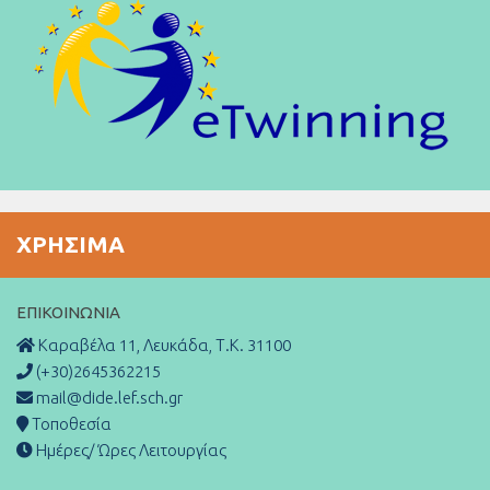
ΧΡΉΣΙΜΑ
ΕΠΙΚΟΙΝΩΝΊΑ
Καραβέλα 11, Λευκάδα, Τ.Κ. 31100
(+30)2645362215
mail@dide.lef.sch.gr
Τοποθεσία
Ημέρες/ Ώρες Λειτουργίας