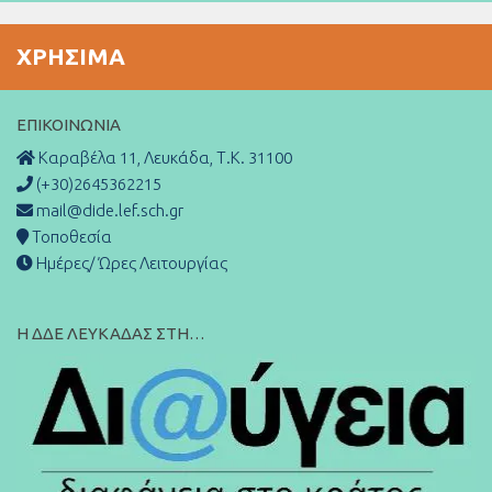
ΧΡΉΣΙΜΑ
ΕΠΙΚΟΙΝΩΝΊΑ
Καραβέλα 11, Λευκάδα, Τ.Κ. 31100
(+30)2645362215
mail@dide.lef.sch.gr
Τοποθεσία
Ημέρες/ Ώρες Λειτουργίας
Η ΔΔΕ ΛΕΥΚΑΔΑΣ ΣΤΗ…