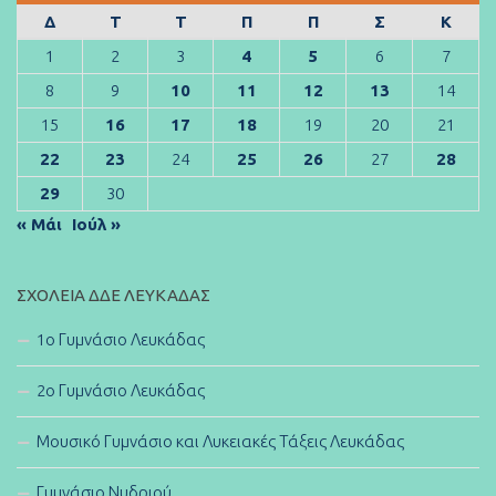
Δ
Τ
Τ
Π
Π
Σ
Κ
1
2
3
4
5
6
7
8
9
10
11
12
13
14
15
16
17
18
19
20
21
22
23
24
25
26
27
28
29
30
« Μάι
Ιούλ »
ΣΧΟΛΕΊΑ ΔΔΕ ΛΕΥΚΆΔΑΣ
1ο Γυμνάσιο Λευκάδας
2ο Γυμνάσιο Λευκάδας
Μουσικό Γυμνάσιο και Λυκειακές Τάξεις Λευκάδας
Γυμνάσιο Νυδριού