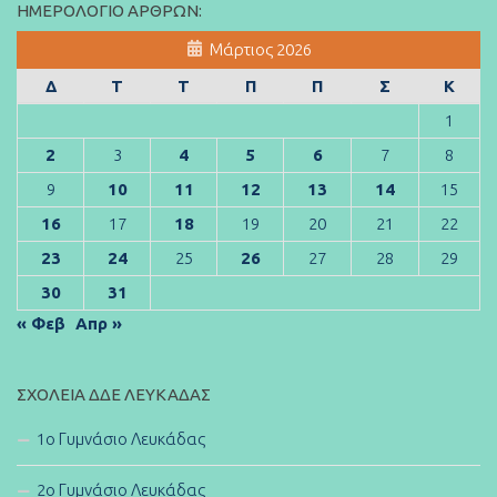
ΗΜΕΡΟΛΌΓΙΟ ΆΡΘΡΩΝ:
Μάρτιος 2026
Δ
Τ
Τ
Π
Π
Σ
Κ
1
2
3
4
5
6
7
8
9
10
11
12
13
14
15
16
17
18
19
20
21
22
23
24
25
26
27
28
29
30
31
« Φεβ
Απρ »
ΣΧΟΛΕΊΑ ΔΔΕ ΛΕΥΚΆΔΑΣ
1ο Γυμνάσιο Λευκάδας
2ο Γυμνάσιο Λευκάδας