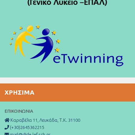
ΧΡΉΣΙΜΑ
ΕΠΙΚΟΙΝΩΝΊΑ
Καραβέλα 11, Λευκάδα, Τ.Κ. 31100
(+30)2645362215
mail@dide.lef.sch.gr