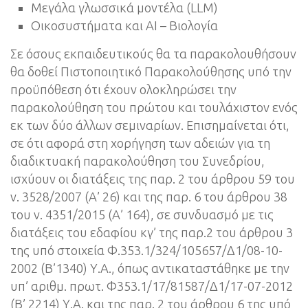
Μεγάλα γλωσσικά μοντέλα (LLM)
Οικοσυστήματα και AI – Βιολογία
Σε όσους εκπαιδευτικούς θα τα παρακολουθήσουν
θα δοθεί Πιστοποιητικό Παρακολούθησης υπό την
προϋπόθεση ότι έχουν ολοκληρώσει την
παρακολούθηση του πρώτου και τουλάχιστον ενός
εκ των δύο άλλων σεμιναρίων. Επισημαίνεται ότι,
σε ότι αφορά στη χορήγηση των αδειών για τη
διαδικτυακή παρακολούθηση του Συνεδρίου,
ισχύουν οι διατάξεις της παρ. 2 του άρθρου 59 του
ν. 3528/2007 (Α’ 26) και της παρ. 6 του άρθρου 38
του ν. 4351/2015 (Α’ 164), σε συνδυασμό με τις
διατάξεις του εδαφίου κγ’ της παρ.2 του άρθρου 3
της υπό στοιχεία Φ.353.1/324/105657/Δ1/08-10-
2002 (Β’1340) Υ.Α., όπως αντικαταστάθηκε με την
υπ’ αριθμ. πρωτ. Φ353.1/17/81587/Δ1/17-07-2012
(Β’ 2214) Υ.Α. και της παρ. 2 του άρθρου 6 της υπό