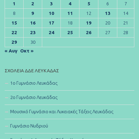
1
2
3
4
5
6
7
8
9
10
11
12
13
14
15
16
17
18
19
20
21
22
23
24
25
26
27
28
29
30
« Αυγ
Οκτ »
ΣΧΟΛΕΊΑ ΔΔΕ ΛΕΥΚΆΔΑΣ
1ο Γυμνάσιο Λευκάδας
2ο Γυμνάσιο Λευκάδας
Μουσικό Γυμνάσιο και Λυκειακές Τάξεις Λευκάδας
Γυμνάσιο Νυδριού