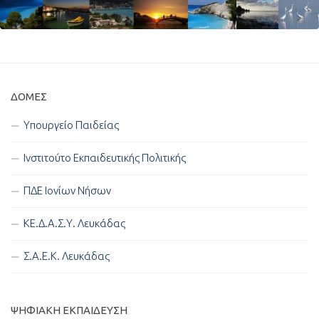
ΔΟΜΈΣ
Υπουργείο Παιδείας
Ινστιτούτο Εκπαιδευτικής Πολιτικής
ΠΔΕ Ιονίων Νήσων
ΚΕ.Δ.Α.Σ.Υ. Λευκάδας
Σ.Α.Ε.Κ. Λευκάδας
ΨΗΦΙΑΚΉ ΕΚΠΑΊΔΕΥΣΗ