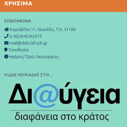
ΧΡΉΣΙΜΑ
ΕΠΙΚΟΙΝΩΝΊΑ
Καραβέλα 11, Λευκάδα, Τ.Κ. 31100
(+30)2645362215
mail@dide.lef.sch.gr
Τοποθεσία
Ημέρες/ Ώρες Λειτουργίας
Η ΔΔΕ ΛΕΥΚΑΔΑΣ ΣΤΗ…