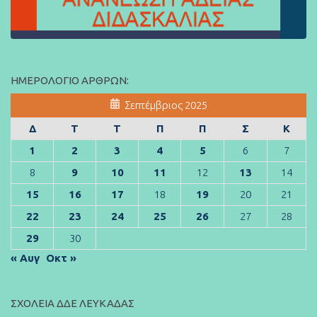
ΗΜΕΡΟΛΌΓΙΟ ΆΡΘΡΩΝ:
Σεπτέμβριος 2025
Δ
Τ
Τ
Π
Π
Σ
Κ
1
2
3
4
5
6
7
8
9
10
11
12
13
14
15
16
17
18
19
20
21
22
23
24
25
26
27
28
29
30
« Αυγ
Οκτ »
ΣΧΟΛΕΊΑ ΔΔΕ ΛΕΥΚΆΔΑΣ