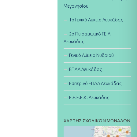
Μεγανησίου
1ο Γενικό Λύκειο Λευκάδας
2ο Πειραματικό ΓΕ.Λ.
Λευκάδας
Γενικό Λύκειο Νυδριού
ΕΠΑΛ Λευκάδας
Εσπερινό ΕΠΑΛ Λευκάδας
E.E.E.E.K. Λευκάδας
ΧΑΡΤΗΣ ΣΧΟΛΙΚΩΝ ΜΟΝΑΔΩΝ