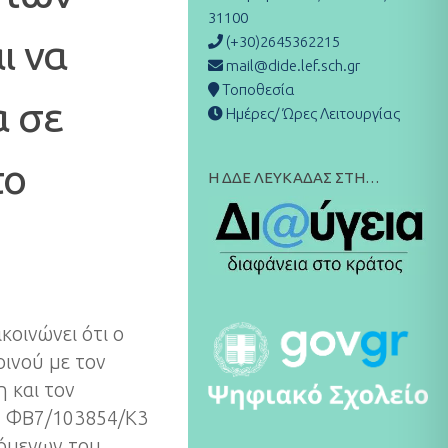
31100
ι να
(+30)2645362215
mail@dide.lef.sch.gr
Τοποθεσία
 σε
Ημέρες/ Ώρες Λειτουργίας
το
Η ΔΔΕ ΛΕΥΚΑΔΑΣ ΣΤΗ…
οινώνει ότι ο
ινού με τον
 και τον
ρ. ΦΒ7/103854/Κ3
όμενων του