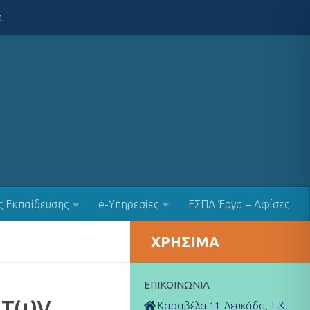
α
ς Εκπαίδευσης
e-Υπηρεσίες
ΕΣΠΑ Έργα – Αφίσες
ΧΡΉΣΙΜΑ
ΕΠΙΚΟΙΝΩΝΊΑ
 των
Καραβέλα 11, Λευκάδα, Τ.Κ.