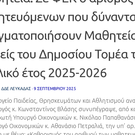
ητευόμενων που δύναντα
γματοποιήσουν Μαθητεία
είς του Δημοσίου Τομέα 
λικό έτος 2025-2026
Σ
ΔΔΕ ΛΕΥΚΑΔΑΣ
·
9 ΣΕΠΤΕΜΒΡΊΟΥ 2025
γείο Παιδείας, Θρησκευμάτων και Αθλητισμού ανακ
γός κ. Κωνσταντίνος Βλάσης συνυπέγραψε, από κο
ωτή Υπουργό Οικονομικών κ. Νικόλαο Παπαθανάση
γό Οικονομικών κ. Αθανάσιο Πετραλιά, την υπ’ α
 με θέμα: «Καθορισμός του αριθμού των μαθητευ