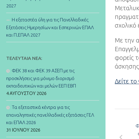
2027
Μεταλυκ
πραγματ
Η εξεταστέα ύλη για τις Πανελλαδικές
σχολικό 
Εξετάσεις Ημερησίων και Εσπερινών ΕΠΑΛ
και Π.ΕΠΑΛ 2027
Με την 
Επαγγελ
φορείς τ
ΤΕΛΕΥΤΑΊΑ ΝΈΑ:
άσκησης 
ΦΕΚ 38 και ΦΕΚ 39 ΑΣΕΠ με τις
προσκλήσεις για μόνιμο διορισμό
Δείτε το
εκπαιδευτικών και μελών ΕΕΠ ΕΒΠ
4 ΑΥΓΟΎΣΤΟΥ 2026
Τα εξεταστικά κέντρα για τις
επαναληπτικές πανελλαδικές εξετάσεις ΓΕΛ
και ΕΠΑΛ 2026
Φ
31 ΙΟΥΛΊΟΥ 2026