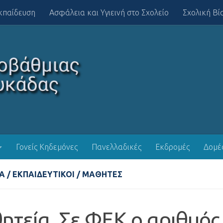
κπαίδευση
Ασφάλεια και Υγιεινή στο Σχολείο
Σχολική Βί
Γονείς Κηδεμόνες
Πανελλαδικές
Εκδρομές
Δομέ
Α
/
ΕΚΠΑΙΔΕΥΤΙΚΟΊ
/
ΜΑΘΗΤΈΣ
ητεία. Σε ΦΕΚ ο αριθμός