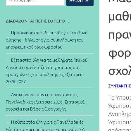
για:
μαθ
ΔΙΑΒΆΖΟΝΤΑΙ ΠΕΡΙΣΣΌΤΕΡΟ…
πρα
Πρόσκληση εκπαιδευτικών για υποβολή
αίτησης – δήλωσης για συμπλήρωση του
υποχρεωτικού τους ωραρίου
φορ
Εξεταστέα ύλη για τα μαθήματα Γενικού
σχο
Λυκείου που εξετάζονται γραπτώς στις
προαγωγικές και απολυτήριες εξετάσεις
2026-2027
ΣΥΝΤΆΚΤΗ
Ανακοίνωση των επιτυχόντων στις
Το Υπουρ
Πανελλαδικές εξετάσεις 2026. Στατιστικά
Υφυπουρ
στοιχεία και Βάσεις Εισαγωγής
Αναπληρ
Υφυπουρ
Η εξεταστέα ύλη για τις Πανελλαδικές
Εξετάσεις Ημερησίων και Εσπερινών ΓΕΛ
απόφαση