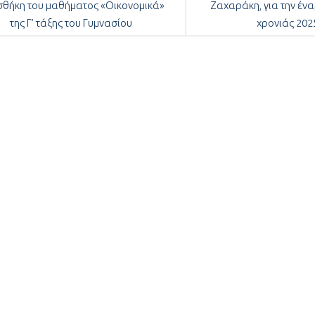
θήκη του μαθήματος «Οικονομικά»
Ζαχαράκη, για την ένα
της Γ’ τάξης του Γυμνασίου
χρονιάς 202