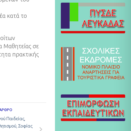
έα κατά το
φοίτων
α Μαθητείας σε
τητα πρακτικής
 ΆΡΘΡΟ
ού Παιδείας,
ητισμού, Σοφίας