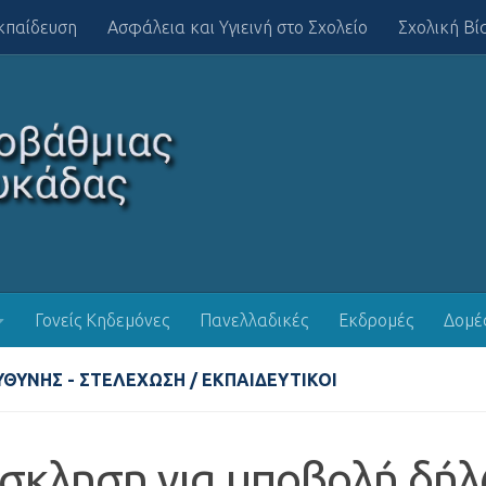
κπαίδευση
Ασφάλεια και Υγιεινή στο Σχολείο
Σχολική Βί
Γονείς Κηδεμόνες
Πανελλαδικές
Εκδρομές
Δομέ
ΥΘΎΝΗΣ - ΣΤΕΛΈΧΩΣΗ
/
ΕΚΠΑΙΔΕΥΤΙΚΟΊ
σκληση για υποβολή δή