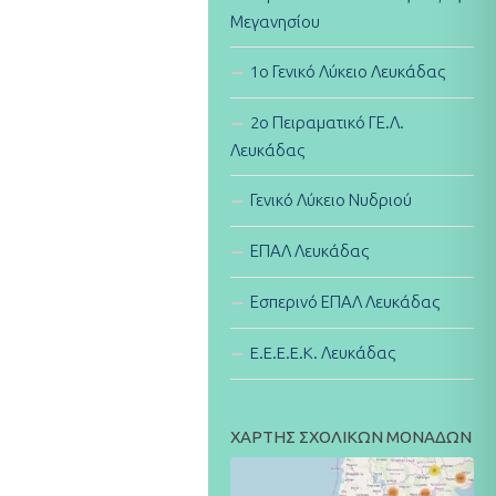
Μεγανησίου
1ο Γενικό Λύκειο Λευκάδας
2ο Πειραματικό ΓΕ.Λ.
Λευκάδας
Γενικό Λύκειο Νυδριού
ΕΠΑΛ Λευκάδας
Εσπερινό ΕΠΑΛ Λευκάδας
E.E.E.E.K. Λευκάδας
ΧΑΡΤΗΣ ΣΧΟΛΙΚΩΝ ΜΟΝΑΔΩΝ