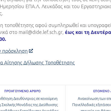
Ημερησίου ΕΠΑ.Λ. Λευκάδας και του Εργαστηριακο
ς.
η τοποθέτησης αφού συμπληρωθεί και υπογραφεί
ικά στο mail@dide.lef.sch.gr,
έως και τη Δευτέρα
00.
ην πρόσκληση
μα Αίτησης Δήλωσης Τοποθέτησης
ΠΡΟΗΓΟΎΜΕΝΟ ΆΡΘΡΟ
ΕΠΌΜΕΝΟ
θέτηση Διευθύντριας σε κενούμενη
Ανακοίνωση των επι
 Σχολικής Μονάδας της Διεύθυνσης
Πανελλαδικές εξετάσεις
εροβάθμιας Εκπαίδευσης Λευκάδας
στοιχεία και Βάσε