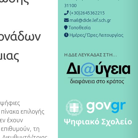
31100
(+30)2645362215
mail@dide.lef.sch.gr
Τοποθεσία
Μονάδων
Ημέρες/ Ώρες Λειτουργίας
μιας
Η ΔΔΕ ΛΕΥΚΑΔΑΣ ΣΤΗ…
οψήφιες
 πίνακα επιλογής
εν έχουν
 επιθυμούν, τη
 Διευθυντή/τριας