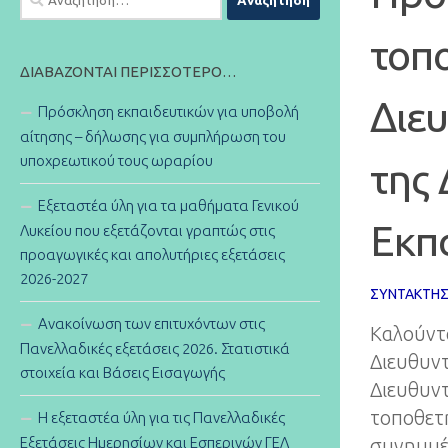
για:
τοπο
ΔΙΑΒΆΖΟΝΤΑΙ ΠΕΡΙΣΣΌΤΕΡΟ…
Διε
Πρόσκληση εκπαιδευτικών για υποβολή
αίτησης – δήλωσης για συμπλήρωση του
υποχρεωτικού τους ωραρίου
της
Εξεταστέα ύλη για τα μαθήματα Γενικού
Εκπ
Λυκείου που εξετάζονται γραπτώς στις
προαγωγικές και απολυτήριες εξετάσεις
2026-2027
ΣΥΝΤΆΚΤΗ
Ανακοίνωση των επιτυχόντων στις
Καλούντ
Πανελλαδικές εξετάσεις 2026. Στατιστικά
Διευθυντ
στοιχεία και Βάσεις Εισαγωγής
Διευθυντ
τοποθετη
Η εξεταστέα ύλη για τις Πανελλαδικές
Εξετάσεις Ημερησίων και Εσπερινών ΓΕΛ
συνημμέ