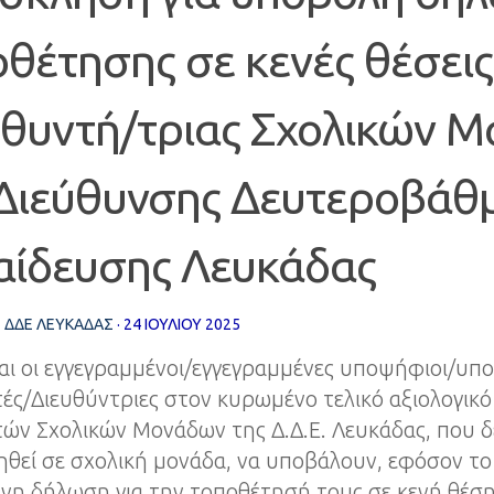
θέτησης σε κενές θέσεις
υθυντή/τριας Σχολικών 
 Διεύθυνσης Δευτεροβάθ
αίδευσης Λευκάδας
Σ
ΔΔΕ ΛΕΥΚΑΔΑΣ
·
24 ΙΟΥΛΊΟΥ 2025
αι οι εγγεγραμμένοι/εγγεγραμμένες υποψήφιοι/υπ
ές/Διευθύντριες στον κυρωμένο τελικό αξιολογικό
ών Σχολικών Μονάδων της Δ.Δ.Ε. Λευκάδας, που δ
θεί σε σχολική μονάδα, να υποβάλουν, εφόσον το
νη δήλωση για την τοποθέτησή τους σε κενή θέση