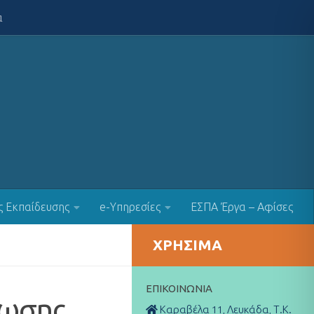
α
ς Εκπαίδευσης
e-Υπηρεσίες
ΕΣΠΑ Έργα – Αφίσες
ΧΡΉΣΙΜΑ
ΕΠΙΚΟΙΝΩΝΊΑ
λωσης
Καραβέλα 11, Λευκάδα, Τ.Κ.