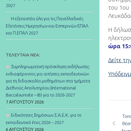
2027
του 1ου 
Λευκάδα
Η εξεταστέα ύλη για τις Πανελλαδικές
Εξετάσεις Ημερησίων και Εσπερινών ΕΠΑΛ
Η δήλωσ
και Π.ΕΠΑΛ 2027
ηλεκτρον
ώρα 15:
ΤΕΛΕΥΤΑΊΑ ΝΈΑ:
Δείτε τ
Συμπληρωματική πρόσκληση εκδήλωσης
Υπόδειγ
ενδιαφέροντος για αιτήσεις εκπαιδευτικών
για τη διδασκαλία μαθημάτων στα τμήματα
Διεθνούς Απολυτηρίου (International
Baccalaureate – IB) για το 2026-2027
7 ΑΥΓΟΎΣΤΟΥ 2026
Ειδικότητες δημόσιων Σ.Α.Ε.Κ. για το
Τοπο
εκπαιδευτικό έτος 2026 – 2027
θέση
6 ΑΥΓΟΎΣΤΟΥ 2026
Δευτ