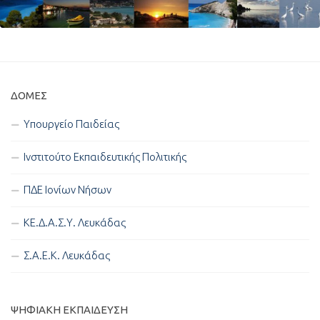
ΔΟΜΈΣ
Υπουργείο Παιδείας
Ινστιτούτο Εκπαιδευτικής Πολιτικής
ΠΔΕ Ιονίων Νήσων
ΚΕ.Δ.Α.Σ.Υ. Λευκάδας
Σ.Α.Ε.Κ. Λευκάδας
ΨΗΦΙΑΚΉ ΕΚΠΑΊΔΕΥΣΗ