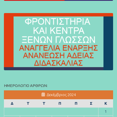
ΗΜΕΡΟΛΌΓΙΟ ΆΡΘΡΩΝ:
Δεκέμβριος 2024
Δ
Τ
Τ
Π
Π
Σ
Κ
1