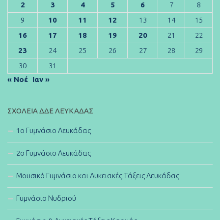
2
3
4
5
6
7
8
9
10
11
12
13
14
15
16
17
18
19
20
21
22
23
24
25
26
27
28
29
30
31
« Νοέ
Ιαν »
ΣΧΟΛΕΊΑ ΔΔΕ ΛΕΥΚΆΔΑΣ
1ο Γυμνάσιο Λευκάδας
2ο Γυμνάσιο Λευκάδας
Μουσικό Γυμνάσιο και Λυκειακές Τάξεις Λευκάδας
Γυμνάσιο Νυδριού