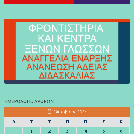
ΗΜΕΡΟΛΌΓΙΟ ΆΡΘΡΩΝ:
Οκτώβριος 2024
Δ
Τ
Τ
Π
Π
Σ
Κ
1
2
3
4
5
6