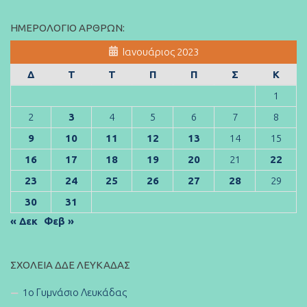
ΗΜΕΡΟΛΌΓΙΟ ΆΡΘΡΩΝ:
Ιανουάριος 2023
Δ
Τ
Τ
Π
Π
Σ
Κ
1
2
3
4
5
6
7
8
9
10
11
12
13
14
15
16
17
18
19
20
21
22
23
24
25
26
27
28
29
30
31
« Δεκ
Φεβ »
ΣΧΟΛΕΊΑ ΔΔΕ ΛΕΥΚΆΔΑΣ
1ο Γυμνάσιο Λευκάδας