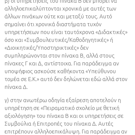
β) οι υπηρετήσεις του πίνακα Β δεν μπορεί να
αλληλοεπικαλύπτονται χρονικά με αυτές των
άλλων πινάκων ούτε και μεταξύ τους. Αυτό
σημαίνει ότι χρονικά διαστήματα τυχόν
υπηρετήσεων που είναι ταυτόχρονα «Διδακτικές»
όσο και «Συμβουλευτικές/Καθοδηγητικές» ή
«Διοικητικές/Υποστηρικτικές» δεν
συμπληρώνονται στον πίνακα Β, αλλά στους
πίνακες Γ και Δ, αντίστοιχα. Για παράδειγμα αν
υποψήφιος ασκούσε καθήκοντα «Υπεύθυνου
τομέα σε Ε.Κ.» αυτό δεν δηλώνεται εδώ αλλά στον
πίνακα Δ.
γ) στην ανωτέρω οδηγία εξαίρεση αποτελούν η
υπηρέτηση σε «Πειραματικό σχολείο με θετική
αξιολόγηση» του πίνακα Β και οι υπηρετήσεις σε
Συμβούλια ή Επιτροπές του πίνακα Δ. Αυτές
επιτρέπουν αλληλοεπικάλυψη. Για παράδειγμα αν