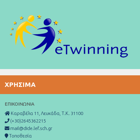
ΧΡΉΣΙΜΑ
ΕΠΙΚΟΙΝΩΝΊΑ
Καραβέλα 11, Λευκάδα, Τ.Κ. 31100
(+30)2645362215
mail@dide.lef.sch.gr
Τοποθεσία