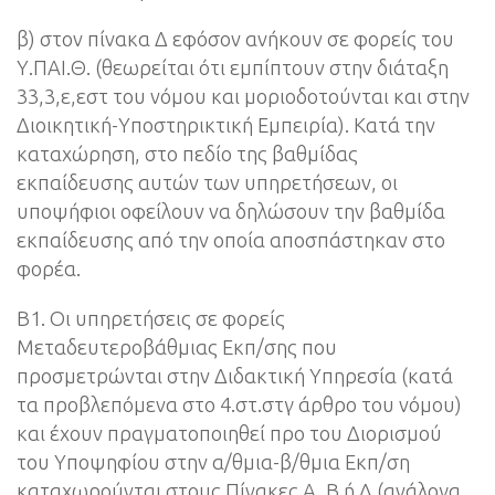
β) στον πίνακα Δ εφόσον ανήκουν σε φορείς του
Υ.ΠΑΙ.Θ. (θεωρείται ότι εμπίπτουν στην διάταξη
33,3,ε,εστ του νόμου και μοριοδοτούνται και στην
Διοικητική-Υποστηρικτική Εμπειρία). Κατά την
καταχώρηση, στο πεδίο της βαθμίδας
εκπαίδευσης αυτών των υπηρετήσεων, οι
υποψήφιοι οφείλουν να δηλώσουν την βαθμίδα
εκπαίδευσης από την οποία αποσπάστηκαν στο
φορέα.
Β1. Οι υπηρετήσεις σε φορείς
Μεταδευτεροβάθμιας Εκπ/σης που
προσμετρώνται στην Διδακτική Υπηρεσία (κατά
τα προβλεπόμενα στο 4.στ.στγ άρθρο του νόμου)
και έχουν πραγματοποιηθεί προ του Διορισμού
του Υποψηφίου στην α/θμια-β/θμια Εκπ/ση
καταχωρούνται στους Πίνακες Α, Β ή Δ (ανάλογα