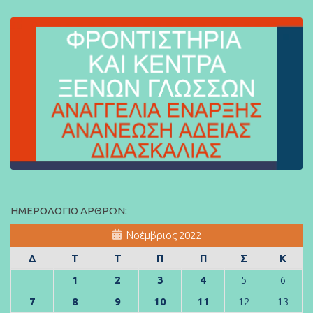
ΗΜΕΡΟΛΌΓΙΟ ΆΡΘΡΩΝ:
Νοέμβριος 2022
Δ
Τ
Τ
Π
Π
Σ
Κ
1
2
3
4
5
6
7
8
9
10
11
12
13