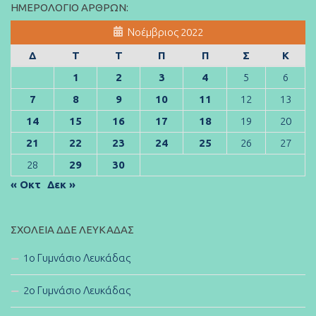
ΗΜΕΡΟΛΌΓΙΟ ΆΡΘΡΩΝ:
Νοέμβριος 2022
Δ
Τ
Τ
Π
Π
Σ
Κ
1
2
3
4
5
6
7
8
9
10
11
12
13
14
15
16
17
18
19
20
21
22
23
24
25
26
27
28
29
30
« Οκτ
Δεκ »
ΣΧΟΛΕΊΑ ΔΔΕ ΛΕΥΚΆΔΑΣ
1ο Γυμνάσιο Λευκάδας
2ο Γυμνάσιο Λευκάδας