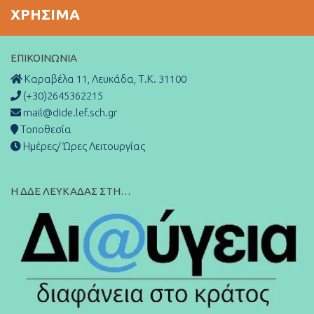
ΧΡΉΣΙΜΑ
ΕΠΙΚΟΙΝΩΝΊΑ
Καραβέλα 11, Λευκάδα, Τ.Κ. 31100
(+30)2645362215
mail@dide.lef.sch.gr
Τοποθεσία
Ημέρες/ Ώρες Λειτουργίας
Η ΔΔΕ ΛΕΥΚΑΔΑΣ ΣΤΗ…