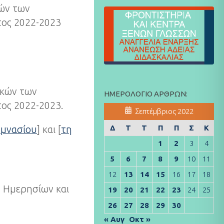
κών των
τος 2022-2023
ικών των
ΗΜΕΡΟΛΌΓΙΟ ΆΡΘΡΩΝ:
τος 2022-2023.
Σεπτέμβριος 2022
Δ
Τ
Τ
Π
Π
Σ
Κ
υμνασίου
] και [
τη
1
2
3
4
5
6
7
8
9
10
11
12
13
14
15
16
17
18
ν Ημερησίων και
19
20
21
22
23
24
25
26
27
28
29
30
« Αυγ
Οκτ »