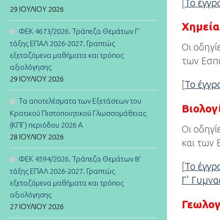
[
Το έγγ
29 ΙΟΥΛΊΟΥ 2026
Χημεία
ΦΕΚ 4673/2026. Τράπεζα Θεμάτων Γ’
τάξης ΕΠΑΛ 2026-2027. Γραπτώς
Οι οδηγί
εξεταζόμενα μαθήματα και τρόπος
των Εσπε
αξιολόγησης
29 ΙΟΥΛΊΟΥ 2026
[
Το έγγ
Τα αποτελέσματα των Εξετάσεων του
Βιολογ
Κρατικού Πιστοποιητικού Γλωσσομάθειας
(ΚΠΓ) περιόδου 2026 Α
Οι οδηγί
28 ΙΟΥΛΊΟΥ 2026
και των 
ΦΕΚ 4594/2026. Τράπεζα Θεμάτων B’
[
Το έγγ
τάξης ΕΠΑΛ 2026-2027. Γραπτώς
Γ’ Γυμνα
εξεταζόμενα μαθήματα και τρόπος
αξιολόγησης
Γεωλογ
27 ΙΟΥΛΊΟΥ 2026