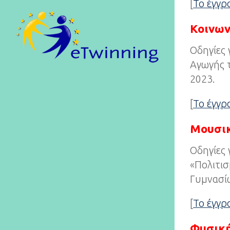
[
Το έγγ
Κοινων
Οδηγίες 
Αγωγής τ
2023.
[
Το έγγ
Μουσικ
Οδηγίες 
«Πολιτισ
Γυμνασίω
[
Το έγγ
Φυσικ