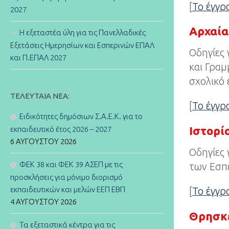
[
Το έγγ
2027
Αρχαία
Η εξεταστέα ύλη για τις Πανελλαδικές
Εξετάσεις Ημερησίων και Εσπερινών ΕΠΑΛ
Οδηγίες 
και Π.ΕΠΑΛ 2027
και Γραμ
σχολικό 
ΤΕΛΕΥΤΑΊΑ ΝΈΑ:
[
Το έγγ
Ειδικότητες δημόσιων Σ.Α.Ε.Κ. για το
Ιστορί
εκπαιδευτικό έτος 2026 – 2027
6 ΑΥΓΟΎΣΤΟΥ 2026
Οδηγίες 
ΦΕΚ 38 και ΦΕΚ 39 ΑΣΕΠ με τις
των Εσπε
προσκλήσεις για μόνιμο διορισμό
εκπαιδευτικών και μελών ΕΕΠ ΕΒΠ
[
Το έγγ
4 ΑΥΓΟΎΣΤΟΥ 2026
Θρησκ
Τα εξεταστικά κέντρα για τις