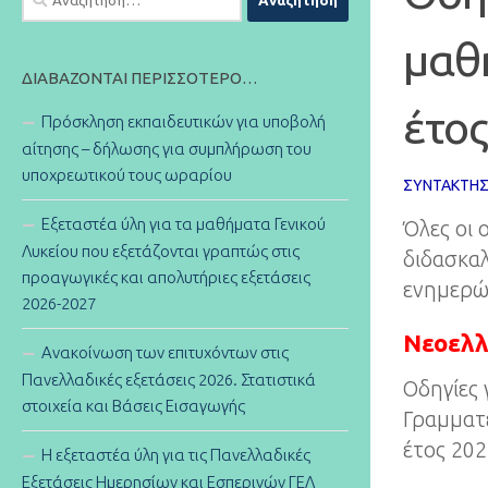
για:
μαθ
ΔΙΑΒΆΖΟΝΤΑΙ ΠΕΡΙΣΣΌΤΕΡΟ…
έτο
Πρόσκληση εκπαιδευτικών για υποβολή
αίτησης – δήλωσης για συμπλήρωση του
υποχρεωτικού τους ωραρίου
ΣΥΝΤΆΚΤΗ
Εξεταστέα ύλη για τα μαθήματα Γενικού
Όλες οι 
Λυκείου που εξετάζονται γραπτώς στις
διδασκαλ
προαγωγικές και απολυτήριες εξετάσεις
ενημερώ
2026-2027
Νεοελλ
Ανακοίνωση των επιτυχόντων στις
Πανελλαδικές εξετάσεις 2026. Στατιστικά
Οδηγίες 
στοιχεία και Βάσεις Εισαγωγής
Γραμματε
έτος 202
Η εξεταστέα ύλη για τις Πανελλαδικές
Εξετάσεις Ημερησίων και Εσπερινών ΓΕΛ