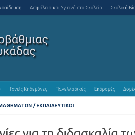
κπαίδευση
Ασφάλεια και Υγιεινή στο Σχολείο
Σχολική Βί
Γονείς Κηδεμόνες
Πανελλαδικές
Εκδρομές
Δομέ
 ΜΑΘΗΜΆΤΩΝ
/
ΕΚΠΑΙΔΕΥΤΙΚΟΊ
ίες για τη διδασκαλία τ