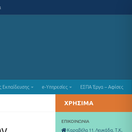
α
ς Εκπαίδευσης
e-Υπηρεσίες
ΕΣΠΑ Έργα – Αφίσες
ΧΡΉΣΙΜΑ
ΕΠΙΚΟΙΝΩΝΊΑ
ων
Καραβέλα 11, Λευκάδα, Τ.Κ.