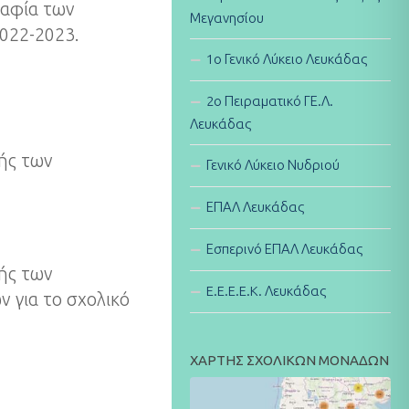
ραφία των
Μεγανησίου
2022-2023.
1ο Γενικό Λύκειο Λευκάδας
2ο Πειραματικό ΓΕ.Λ.
Λευκάδας
ής των
Γενικό Λύκειο Νυδριού
ΕΠΑΛ Λευκάδας
Εσπερινό ΕΠΑΛ Λευκάδας
ής των
E.E.E.E.K. Λευκάδας
 για το σχολικό
ΧΑΡΤΗΣ ΣΧΟΛΙΚΩΝ ΜΟΝΑΔΩΝ