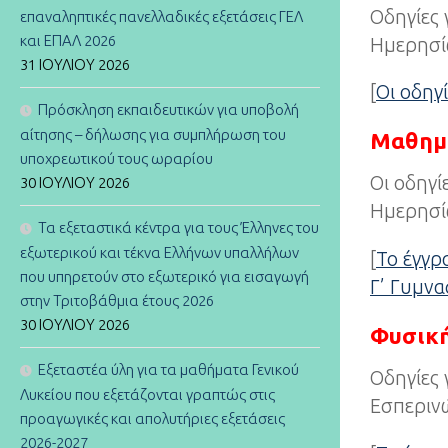
Οδηγίες
επαναληπτικές πανελλαδικές εξετάσεις ΓΕΛ
και ΕΠΑΛ 2026
Ημερησίω
31 ΙΟΥΛΊΟΥ 2026
[
Οι οδηγί
Πρόσκληση εκπαιδευτικών για υποβολή
αίτησης – δήλωσης για συμπλήρωση του
Μαθημ
υποχρεωτικού τους ωραρίου
Οι οδηγί
30 ΙΟΥΛΊΟΥ 2026
Ημερησίω
Τα εξεταστικά κέντρα για τους Έλληνες του
εξωτερικού και τέκνα Ελλήνων υπαλλήλων
[
Το έγγ
που υπηρετούν στο εξωτερικό για εισαγωγή
Γ’ Γυμνα
στην Τριτοβάθμια έτους 2026
30 ΙΟΥΛΊΟΥ 2026
Φυσικ
Εξεταστέα ύλη για τα μαθήματα Γενικού
Οδηγίες 
Λυκείου που εξετάζονται γραπτώς στις
Εσπερινώ
προαγωγικές και απολυτήριες εξετάσεις
2026-2027