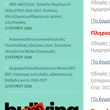
Οδηγίες 
ΦΕΚ 4607/2026. Τράπεζα Θεμάτων Α’
Ημερησίω
τάξης ΕΠΑΛ 2026-2027. Γραπτώς
εξεταζόμενα μαθήματα και τρόπος
[
Το έγγ
αξιολόγησης
27 ΙΟΥΛΊΟΥ 2026
Πληρο
Ανακοίνωση των επιτυχόντων στις
Οδηγίες 
Πανελλαδικές εξετάσεις 2026. Στατιστικά
Ημερησίω
στοιχεία και Βάσεις Εισαγωγής
23 ΙΟΥΛΊΟΥ 2026
[
Το έγγ
Διορισμοί Εκπαιδευτικών και Μελών ΕΕΠ
Οδηγίες 
ΕΒΠ. Κατανομή ανά κλάδο, ειδικότητα και
Εσπερινώ
βαθμίδα για το 2026-2027
22 ΙΟΥΛΊΟΥ 2026
έτος 20
[
Το έγγ