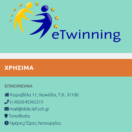
ΧΡΉΣΙΜΑ
ΕΠΙΚΟΙΝΩΝΊΑ
Καραβέλα 11, Λευκάδα, Τ.Κ. 31100
(+30)2645362215
mail@dide.lef.sch.gr
Τοποθεσία
Ημέρες/ Ώρες Λειτουργίας