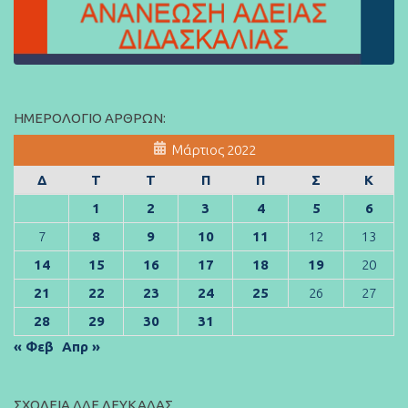
ΗΜΕΡΟΛΌΓΙΟ ΆΡΘΡΩΝ:
Μάρτιος 2022
Δ
Τ
Τ
Π
Π
Σ
Κ
1
2
3
4
5
6
7
8
9
10
11
12
13
14
15
16
17
18
19
20
21
22
23
24
25
26
27
28
29
30
31
« Φεβ
Απρ »
ΣΧΟΛΕΊΑ ΔΔΕ ΛΕΥΚΆΔΑΣ