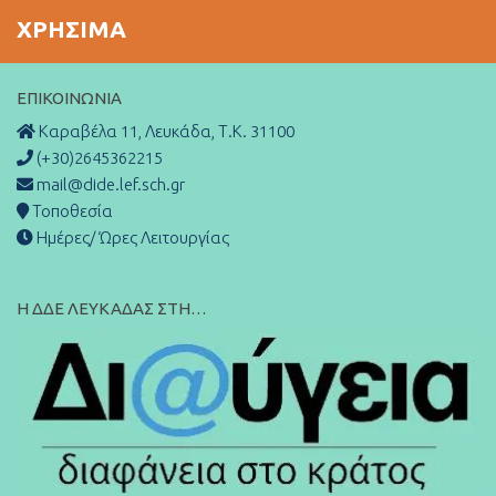
ΧΡΉΣΙΜΑ
ΕΠΙΚΟΙΝΩΝΊΑ
Καραβέλα 11, Λευκάδα, Τ.Κ. 31100
(+30)2645362215
mail@dide.lef.sch.gr
Τοποθεσία
Ημέρες/ Ώρες Λειτουργίας
Η ΔΔΕ ΛΕΥΚΑΔΑΣ ΣΤΗ…