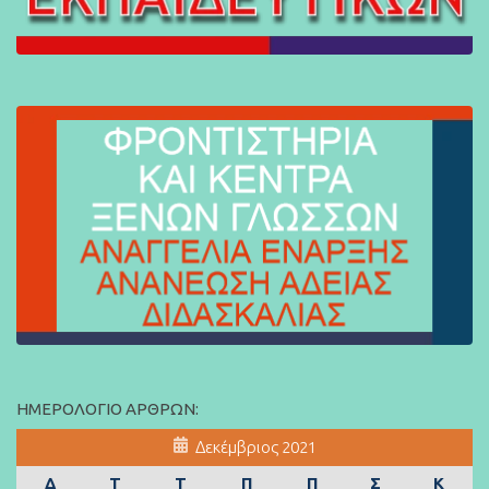
ΗΜΕΡΟΛΌΓΙΟ ΆΡΘΡΩΝ:
Δεκέμβριος 2021
Δ
Τ
Τ
Π
Π
Σ
Κ