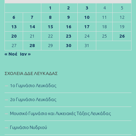
1
2
3
4
5
6
7
8
9
10
11
12
13
14
15
16
17
18
19
20
21
22
23
24
25
26
27
28
29
30
31
« Νοέ
Ιαν »
ΣΧΟΛΕΊΑ ΔΔΕ ΛΕΥΚΆΔΑΣ
1ο Γυμνάσιο Λευκάδας
2ο Γυμνάσιο Λευκάδας
Μουσικό Γυμνάσιο και Λυκειακές Τάξεις Λευκάδας
Γυμνάσιο Νυδριού