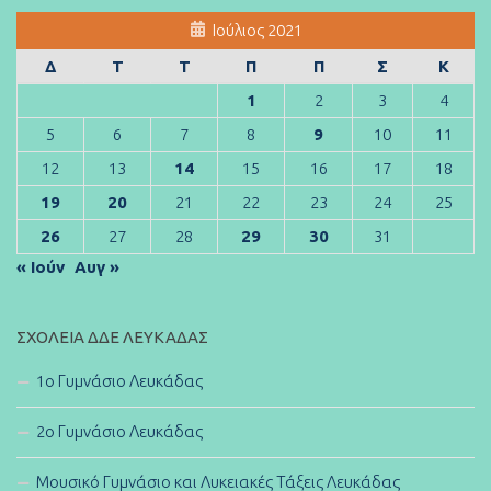
Ιούλιος 2021
Δ
Τ
Τ
Π
Π
Σ
Κ
1
2
3
4
5
6
7
8
9
10
11
12
13
14
15
16
17
18
19
20
21
22
23
24
25
26
27
28
29
30
31
« Ιούν
Αυγ »
ΣΧΟΛΕΊΑ ΔΔΕ ΛΕΥΚΆΔΑΣ
1ο Γυμνάσιο Λευκάδας
2ο Γυμνάσιο Λευκάδας
Μουσικό Γυμνάσιο και Λυκειακές Τάξεις Λευκάδας